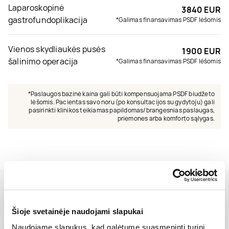
Laparoskopinė
3840 EUR
gastrofundoplikacija
*Galimas finansavimas PSDF lėšomis
Vienos skydliaukės pusės
1900 EUR
šalinimo operacija
*Galimas finansavimas PSDF lėšomis
*Paslaugos bazinė kaina gali būti kompensuojama PSDF biudžeto
lėšomis. Pacientas savo noru (po konsultacijos su gydytoju) gali
pasirinkti klinikos teikiamas papildomas/brangesnias paslaugas,
priemones arba komforto sąlygas.
Šioje svetainėje naudojami slapukai
Naudojame slapukus, kad galėtume suasmeninti turinį