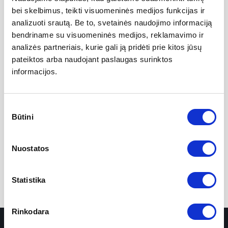
FI CLINICA
bei skelbimus, teikti visuomeninės medijos funkcijas ir
analizuoti srautą. Be to, svetainės naudojimo informaciją
Registruokis
bendriname su visuomeninės medijos, reklamavimo ir
konsultacijai arba
analizės partneriais, kurie gali ją pridėti prie kitos jūsų
pateiktos arba naudojant paslaugas surinktos
susisiek
informacijos.
Sutikimo
Registracija
Būtini
pasirinkimas
Kontaktai
Nuostatos
Statistika
Rinkodara