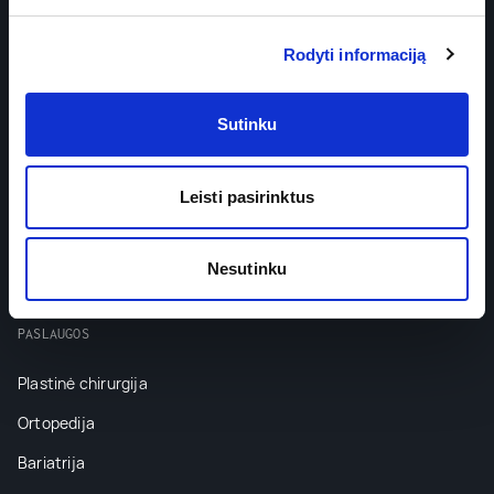
Rodyti informaciją
Sutinku
Prenumeruokite naujienlaiškį
Leisti pasirinktus
Nesutinku
PASLAUGOS
Plastinė chirurgija
Ortopedija
Bariatrija