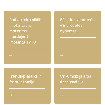
Pošlaplinio raiščio
Sėklidės vandenės
implantacija
– hidrocelės
moterims
gydymas
naudojant
implantą TVTO
Frenuloplastika ir
Cirkumcizija arba
frenulotomija
dorsumcizija