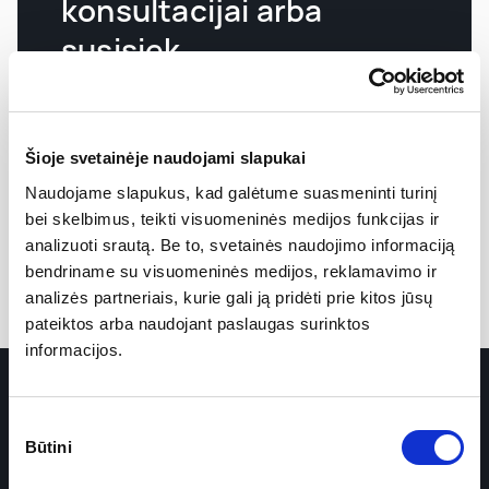
konsultacijai arba
susisiek
Registracija
Šioje svetainėje naudojami slapukai
Naudojame slapukus, kad galėtume suasmeninti turinį
Kontaktai
bei skelbimus, teikti visuomeninės medijos funkcijas ir
analizuoti srautą. Be to, svetainės naudojimo informaciją
bendriname su visuomeninės medijos, reklamavimo ir
analizės partneriais, kurie gali ją pridėti prie kitos jūsų
pateiktos arba naudojant paslaugas surinktos
informacijos.
Sutikimo
Būtini
pasirinkimas