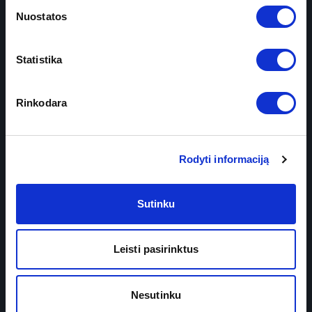
Nuostatos
Prenumeruokite naujienlaiškį
Statistika
Rinkodara
PASLAUGOS
Rodyti informaciją
Plastinė chirurgija
Sutinku
Ortopedija
Bariatrija
Leisti pasirinktus
Bendroji chirurgija
Dermatologija
Nesutinku
Odontologija