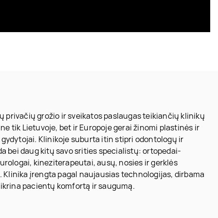
ių privačių grožio ir sveikatos paslaugas teikiančių klinikų
 ne tik Lietuvoje, bet ir Europoje gerai žinomi plastinės ir
ydytojai. Klinikoje suburta itin stipri odontologų ir
ei daug kitų savo srities specialistų: ortopedai-
urologai, kineziterapeutai, ausų, nosies ir gerklės
t. Klinika įrengta pagal naujausias technologijas, dirbama
tikrina pacientų komfortą ir saugumą.