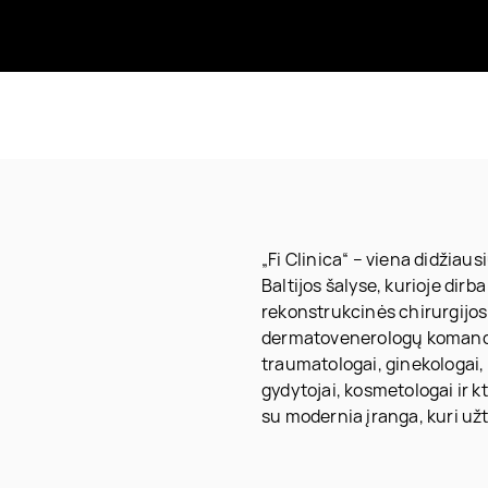
„Fi Clinica“ – viena didžiaus
Baltijos šalyse, kurioje dirba
rekonstrukcinės chirurgijos g
dermatovenerologų komanda b
traumatologai, ginekologai, 
gydytojai, kosmetologai ir k
su modernia įranga, kuri už