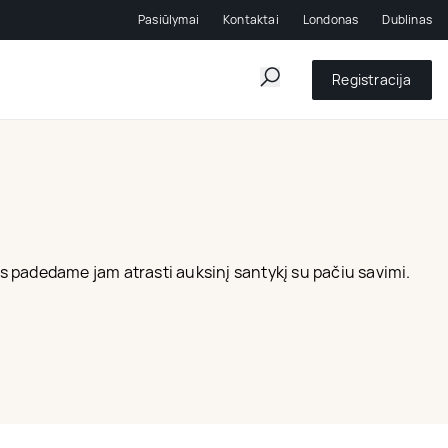
Pasiūlymai
Kontaktai
Londonas
Dublinas
Registracija
s padedame jam atrasti auksinį santykį su pačiu savimi.