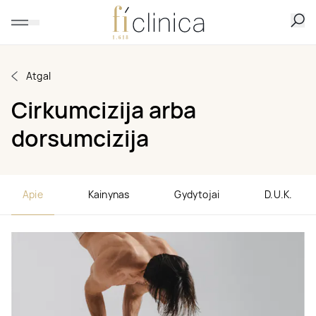
Atgal
Cirkumcizija arba
dorsumcizija
Apie
Kainynas
Gydytojai
D.U.K.