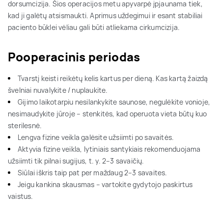
dorsumcizija. Šios operacijos metu apyvarpė įpjaunama tiek,
kad ji galėtų atsismaukti. Aprimus uždegimui ir esant stabiliai
paciento būklei vėliau gali būti atliekama cirkumcizija.
Pooperacinis periodas
Tvarstį keisti reikėtų kelis kartus per dieną. Kas kartą žaizdą
švelniai nuvalykite / nuplaukite.
Gijimo laikotarpiu nesilankykite saunose, negulėkite vonioje,
nesimaudykite jūroje – stenkitės, kad operuota vieta būtų kuo
sterilesnė.
Lengva fizine veikla galėsite užsiimti po savaitės.
Aktyvia fizine veikla, lytiniais santykiais rekomenduojama
užsiimti tik pilnai sugijus, t. y. 2–3 savaičių.
Siūlai iškris taip pat per maždaug 2–3 savaites.
Jeigu kankina skausmas – vartokite gydytojo paskirtus
vaistus.