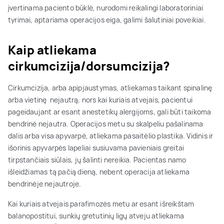
įvertinama paciento būklė, nurodomi reikalingi laboratoriniai
tyrimai, aptariama operacijos eiga, galimi šalutiniai poveikiai.
Kaip atliekama
cirkumcizija/dorsumcizija?
Cirkumcizija, arba apipjaustymas, atliekamas taikant spinalinę
arba vietinę nejautrą, nors kai kuriais atvejais, pacientui
pageidaujant ar esant anestetikų alergijoms, gali būti taikoma
bendrinė nejautra. Operacijos metu su skalpeliu pašalinama
dalis arba visa apyvarpė, atliekama pasaitėlio plastika. Vidinis ir
išorinis apyvarpės lapeliai susiuvama pavieniais greitai
tirpstančiais siūlais, jų šalinti nereikia. Pacientas namo
išleidžiamas tą pačią dieną, nebent operacija atliekama
bendrinėje nejautroje.
Kai kuriais atvejais parafimozės metu ar esant išreikštam
balanopostitui, sunkių gretutinių ligų atveju atliekama