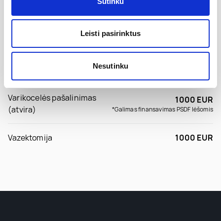
Sutinku
Orchidopeksija
850 EUR
(Nenusileidusi sėklidė)
*Galimas finansavimas PSDF lėšomis
vienpusė/dvipusė
Leisti pasirinktus
Sėklidės pašalinimo operacija
1000 EUR
Nesutinku
(orchidektomija)
Varikocelės pašalinimas
1000 EUR
(atvira)
*Galimas finansavimas PSDF lėšomis
Vazektomija
1000 EUR