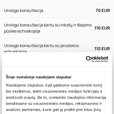
Urologo konsultacija
70 EUR
Urologo konsultacija kartu su inkstų ir šlapimo
110 EUR
pūslės echoskopija
Urologo konsultacija kartu su prostatos
110 EUR
echoskopija
Urologo konsultacija kartu su sėklidžių
30 EUR
echoskopija
Šioje svetainėje naudojami slapukai
Naudojame slapukus, kad galėtume suasmeninti turinį
Cirkumcizija arba
1000 EUR
bei skelbimus, teikti visuomeninės medijos funkcijas ir
dorsumcizija
*Galimas finansavimas PSDF lėšomis
analizuoti srautą. Be to, svetainės naudojimo informaciją
bendriname su visuomeninės medijos, reklamavimo ir
Cistoskopija: šlaplės ir
750 EUR
analizės partneriais, kurie gali ją pridėti prie kitos jūsų
šlapimo pūslės apžiūra
*Galimas finansavimas PSDF lėšomis