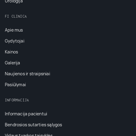
Urologija
FI CLINICA
Apie mus
Gydytojai
Kainos
Galerija
Naujienos ir straipsniai
Pasiūlymai
INFORMACIJA
Informacija pacientui
Bendrosios sutarties sąlygos
Vidaus tvarkos taisyklės