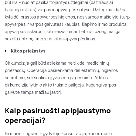
būtina – nuolat pasikartojantys uždegimai (dažniausiai
balanopostitas) varpos ir apyvarpės srityse. Uždegimai dažnai
kyla dėl prastos apyvarpės higienos, nes varpos maišelyje (tarp
apyvarpės ir varpos galvutės) kaupiasi šlapimo irimo produktai,
apyvarpės išskyros ir kiti nešvarumai. Lėtiniai uždegimai gali
sukelti antrinę fimozę ar kitas apyvarpės ligas.
Kitos priežastys
Cirkumcizija gali būti atliekama ne tik dėl medicininių
priežasčių. Operacija pasirenkama dėl estetinių, higienos
sumetimų, seksualinio gyvenimo pagerinimo. Atlikus
cirkumciziją lytinio akto trukmė pailgėja, kadangi varpos
galvutė tampa mažiau jautri.
Kaip pasiruošti apipjaustymo
operacijai?
Pirmasis žingsnis – gydytojo konsultacija, kurios metu