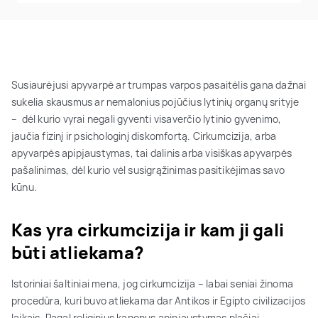
Susiaurėjusi apyvarpė ar trumpas varpos pasaitėlis gana dažnai
sukelia skausmus ar nemalonius pojūčius lytinių organų srityje
– dėl kurio vyrai negali gyventi visaverčio lytinio gyvenimo,
jaučia fizinį ir psichologinį diskomfortą. Cirkumcizija, arba
apyvarpės apipjaustymas, tai dalinis arba visiškas apyvarpės
pašalinimas, dėl kurio vėl susigrąžinimas pasitikėjimas savo
kūnu.
Kas yra cirkumcizija ir kam ji gali
būti atliekama?
Istoriniai šaltiniai mena, jog cirkumcizija – labai seniai žinoma
procedūra, kuri buvo atliekama dar Antikos ir Egipto civilizacijos
laikais. Pagal religinius kanonus apipjaustymas plačiai