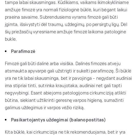
tampa labai skausmingas. Kūdikiams, vaikams ikimokykliniame
amžiuje fimozė yra normali fiziologinė būklė, kuri bėgant laikui
praeina savaime. Subrendusiems vyrams fimozė gali būti
įgimta, išsivystyti dėl traumų, uždegimų, po persirgtų ligų. Dėl
šių priežasčių vyresniame amžiuje fimozė laikoma patologine
bukle.
Parafimozė
Fimozė gali būti dalinė arba visiška. Dalinės fimozės atveju
atsmaukta apyvarpė gali užstrigti ir sukelti parafimozę. Ši būklė
yra ne tik labai skausminga, bet ir pavojinga – negydant audiniai
ima stipriai tinti, sutrinka kraujotaka, audiniai net gali tapti
negyvybingi. Esant abiejoms patologijoms cirkumciziją atlikti
būtina, siekiant užtikrinti geresnę varpos higieną, sumažinti
galimus uždegimus ir varpos vėžio riziką.
Pasikartojantys uždegimai (balanopostitas)
Kita būklė, kai cirkumcizija ne tik rekomenduojama, bet ir yra