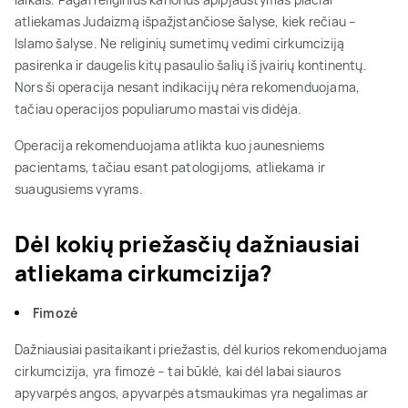
atliekamas Judaizmą išpažįstančiose šalyse, kiek rečiau –
Islamo šalyse. Ne religinių sumetimų vedimi cirkumciziją
pasirenka ir daugelis kitų pasaulio šalių iš įvairių kontinentų.
Nors ši operacija nesant indikacijų nėra rekomenduojama,
tačiau operacijos populiarumo mastai vis didėja.
Operacija rekomenduojama atlikta kuo jaunesniems
pacientams, tačiau esant patologijoms, atliekama ir
suaugusiems vyrams.
Dėl kokių priežasčių dažniausiai
atliekama cirkumcizija?
Fimozė
Dažniausiai pasitaikanti priežastis, dėl kurios rekomenduojama
cirkumcizija, yra fimozė – tai būklė, kai dėl labai siauros
apyvarpės angos, apyvarpės atsmaukimas yra negalimas ar