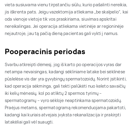
vieta susiuvama vienu tirpstančiu siūlu, kurio pašalinti nereikia,
jis iškrenta pats. Jeigu vazektomija atliekama „be skalpelio“, kai
oda vienoje vietoje tik vos praskiriama, siuvimas apskritai
nereikalingas. Jei operacija atliekama vietinėje ar regioninėje
nejautroje, jau tą pačią dieną pacientas gali vykti į namus.
Pooperacinis periodas
Svarbu atkreipti dėmesį, jog iš karto po operacijos vyras dar
netampa nevaisingas, kadangi sėkliniame latake bei sėklinėse
pūslelėse vis dar yra gyvybingų spermatozoidų. Norint įsitikinti,
kad operacija sėkminga, gali tekti palūkėti nuo keleto savaičių
iki kelių mėnesių, kol po atliktų 2 spermos tyrimų –
spermatogramų – vyro sėkloje neaptinkama spermatozoidų.
Praėjus metams, spermatogramą rekomenduojama pakartoti,
kadangi kai kuriais atvejais įvyksta rekanalizacija ir prakirpti
latakėliai gali vėl suaugti.