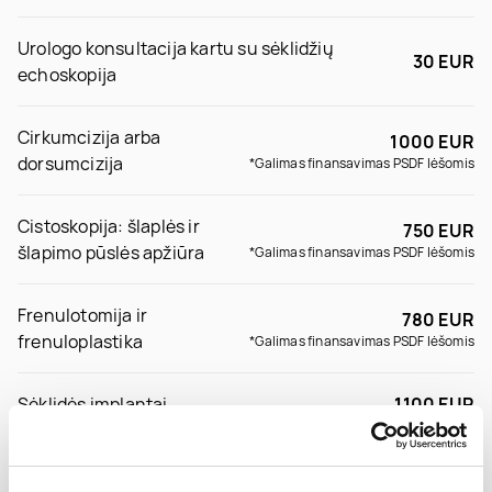
Urologo konsultacija kartu su sėklidžių
30 EUR
echoskopija
Cirkumcizija arba
1000 EUR
dorsumcizija
*Galimas finansavimas PSDF lėšomis
Cistoskopija: šlaplės ir
750 EUR
šlapimo pūslės apžiūra
*Galimas finansavimas PSDF lėšomis
Frenulotomija ir
780 EUR
frenuloplastika
*Galimas finansavimas PSDF lėšomis
Sėklidės implantai
1100 EUR
Sėklidės vandenės –
850 EUR