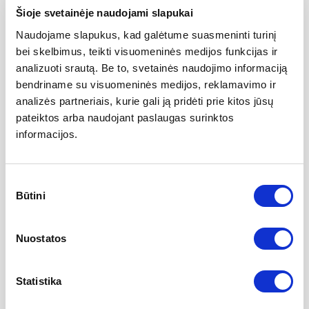
hidrocelės gydymas
*Galimas finansavimas PSDF lėšomis
Šioje svetainėje naudojami slapukai
Naudojame slapukus, kad galėtume suasmeninti turinį
Pošlaplinio raiščio
1600 EUR
bei skelbimus, teikti visuomeninės medijos funkcijas ir
implantacija moterims
*Galimas finansavimas PSDF lėšomis
analizuoti srautą. Be to, svetainės naudojimo informaciją
naudojant implantą TVTO
bendriname su visuomeninės medijos, reklamavimo ir
analizės partneriais, kurie gali ją pridėti prie kitos jūsų
Sėklinio virželio cistos –
850 EUR
pateiktos arba naudojant paslaugas surinktos
spermatocelės gydymas
*Galimas finansavimas PSDF lėšomis
informacijos.
Orchidopeksija
850 EUR
Sutikimo
(Nenusileidusi sėklidė)
*Galimas finansavimas PSDF lėšomis
Būtini
pasirinkimas
vienpusė/dvipusė
Nuostatos
Sėklidės pašalinimo operacija
1000 EUR
(orchidektomija)
Statistika
Varikocelės pašalinimas
1000 EUR