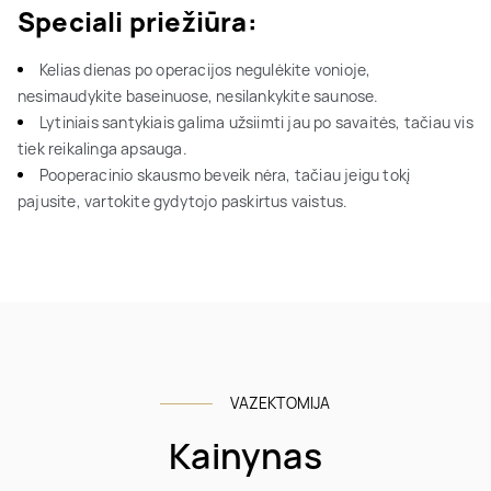
Speciali priežiūra:
Kelias dienas po operacijos negulėkite vonioje,
nesimaudykite baseinuose, nesilankykite saunose.
Lytiniais santykiais galima užsiimti jau po savaitės, tačiau vis
tiek reikalinga apsauga.
Pooperacinio skausmo beveik nėra, tačiau jeigu tokį
pajusite, vartokite gydytojo paskirtus vaistus.
VAZEKTOMIJA
Kainynas