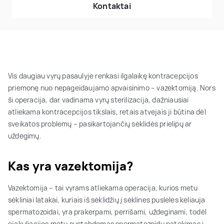
Kontaktai
Vis daugiau vyrų pasaulyje renkasi ilgalaikę kontracepcijos
priemonę nuo nepageidaujamo apvaisinimo – vazektomiją. Nors
ši operacija, dar vadinama vyrų sterilizacija, dažniausiai
atliekama kontracepcijos tikslais, retais atvejais ji būtina dėl
sveikatos problemų – pasikartojančių sėklidės prielipų ar
uždegimų.
Kas yra vazektomija?
Vazektomija – tai vyrams atliekama operacija, kurios metu
sėkliniai latakai, kuriais iš sėklidžių į sėklines pusleles keliauja
spermatozoidai, yra prakerpami, perrišami, uždeginami, todėl
ejakuliacijos metu sustabdomas spermatozoidų patekimas į