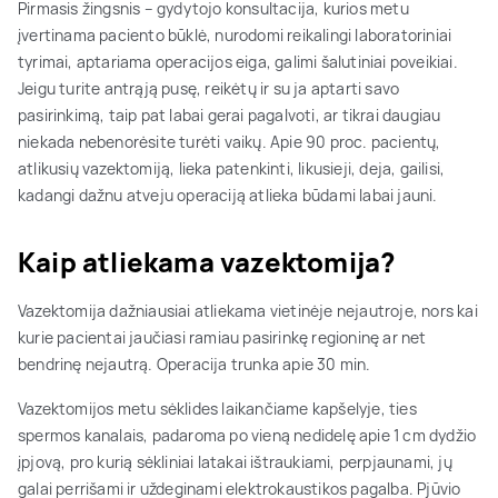
Pirmasis žingsnis – gydytojo konsultacija, kurios metu
įvertinama paciento būklė, nurodomi reikalingi laboratoriniai
tyrimai, aptariama operacijos eiga, galimi šalutiniai poveikiai.
Jeigu turite antrąją pusę, reikėtų ir su ja aptarti savo
pasirinkimą, taip pat labai gerai pagalvoti, ar tikrai daugiau
niekada nebenorėsite turėti vaikų. Apie 90 proc. pacientų,
atlikusių vazektomiją, lieka patenkinti, likusieji, deja, gailisi,
kadangi dažnu atveju operaciją atlieka būdami labai jauni.
Kaip atliekama vazektomija?
Vazektomija dažniausiai atliekama vietinėje nejautroje, nors kai
kurie pacientai jaučiasi ramiau pasirinkę regioninę ar net
bendrinę nejautrą. Operacija trunka apie 30 min.
Vazektomijos metu sėklides laikančiame kapšelyje, ties
spermos kanalais, padaroma po vieną nedidelę apie 1 cm dydžio
įpjovą, pro kurią sėkliniai latakai ištraukiami, perpjaunami, jų
galai perrišami ir uždeginami elektrokaustikos pagalba. Pjūvio