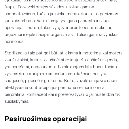
šlaplę. Po vazektomijos sėklidės ir toliau gamina
spermatozoidus, tačiau jie niekur nenukeliauja – organizmas
juos absorbuoja. Vazektomija yra gana paprasta ir saugi
operacija, ji neturi įtakos vyrų lytinei potencijai, erekcijai,
orgazmui ir ejakuliacijai, organizmas ir toliau gamina vyriškus
hormonus.
Sterilizacija taip pat gali būti atliekama ir moterims, kai moters
kiaušintakiai, kuriais kiaušinėliai keliauja iš kiaušidžių į gimdą,
yra perrišami, nupjaunami arba blokuojami kitu būdu, tačiau
vyrams ši operacija rekomenduojama dažniau, nes yra
saugesnė, pigesnė ir greitesnė. Be to, vazektomija yra daug
efektyvesnė kontracepcijos priemonė nei hormoniniai
peroraliniai kontraceptikai ir prezervatyvai, o jai nusileidžia tik
susilaikymas.
Pasiruošimas operacijai