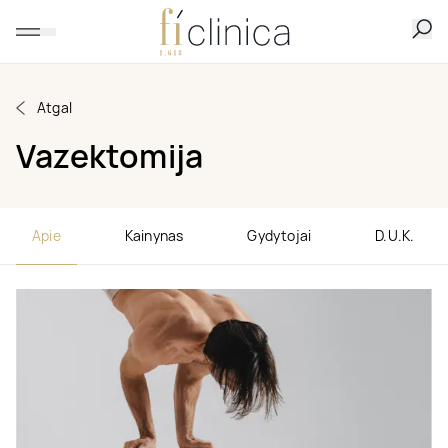
Atgal
Vazektomija
Apie
Kainynas
Gydytojai
D.U.K.