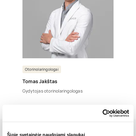
Otorinolaringologai
Tomas Jakštas
Gydytojas otorinolaringologas
Šioje svetainėje naudojami slapukai