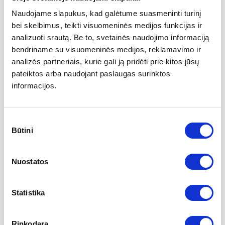
Naudojame slapukus, kad galėtume suasmeninti turinį
bei skelbimus, teikti visuomeninės medijos funkcijas ir
analizuoti srautą. Be to, svetainės naudojimo informaciją
FI CLINICA
bendriname su visuomeninės medijos, reklamavimo ir
Registruokis
analizės partneriais, kurie gali ją pridėti prie kitos jūsų
pateiktos arba naudojant paslaugas surinktos
konsultacijai arba
informacijos.
susisiek
Sutikimo
Būtini
pasirinkimas
Registracija
Nuostatos
Kontaktai
Statistika
Rinkodara