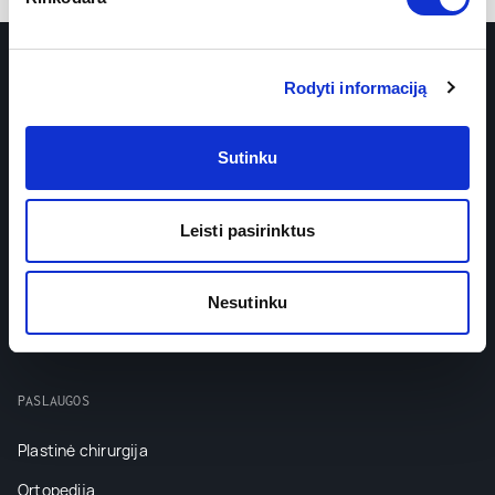
Rodyti informaciją
Sutinku
Prenumeruokite naujienlaiškį
Leisti pasirinktus
Nesutinku
PASLAUGOS
Plastinė chirurgija
Ortopedija