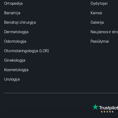
Ortopedija
Gydytojai
Bariatrija
Kainos
Bendroji chirurgija
Galerija
Dermatologija
Naujienos ir str
Odontologija
Pasiūlymai
Otorinolaringologija (LOR)
Ginekologija
Kosmetologija
Urologija