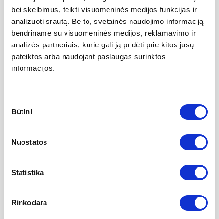
Knarkimo ir miego apnėjos operacija
2000 EUR
bei skelbimus, teikti visuomeninės medijos funkcijas ir
analizuoti srautą. Be to, svetainės naudojimo informaciją
Nosies kriauklių plastika
900 EUR
bendriname su visuomeninės medijos, reklamavimo ir
analizės partneriais, kurie gali ją pridėti prie kitos jūsų
pateiktos arba naudojant paslaugas surinktos
Nosies polipų pašalinimas
2000 EUR
informacijos.
Nosies sąaugų ir randų pašalinimas
850 EUR
Sutikimo
Būtini
pasirinkimas
1300 EUR
Tonzilių pašalinimas
*Galimas finansavimas PSDF lėšomis
Nuostatos
Vienos ausies korekcija
900 EUR
Statistika
Miego endoskopija su/be radiodažniu
1100 EUR
Rinkodara
Pilna nosies plastika su pertvaros korekcija
3800 EUR