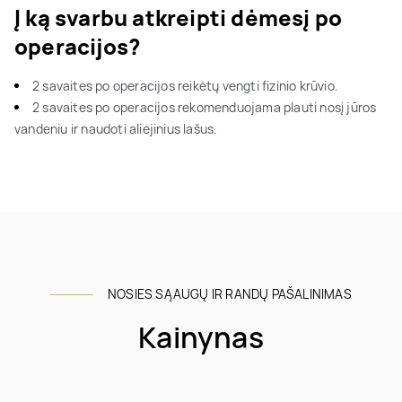
Į ką svarbu atkreipti dėmesį po
operacijos?
2 savaites po operacijos reikėtų vengti fizinio krūvio.
2 savaites po operacijos rekomenduojama plauti nosį jūros
vandeniu ir naudoti aliejinius lašus.
NOSIES SĄAUGŲ IR RANDŲ PAŠALINIMAS
Kainynas