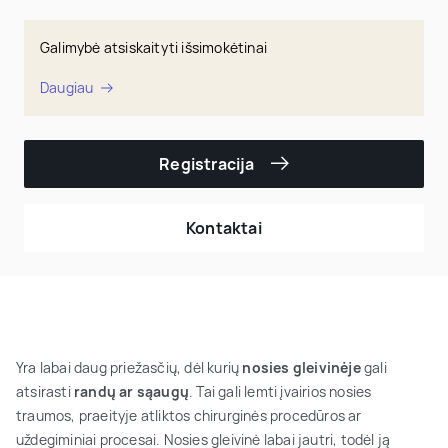
Galimybė atsiskaityti išsimokėtinai
Daugiau
Registracija
Kontaktai
Yra labai daug priežasčių, dėl kurių
nosies gleivinėje
gali
atsirasti
randų ar sąaugų
. Tai gali lemti įvairios nosies
traumos, praeityje atliktos chirurginės procedūros ar
uždegiminiai procesai. Nosies gleivinė labai jautri, todėl ją