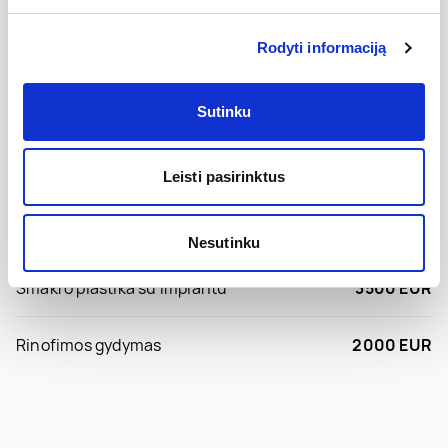
Pilna nosies plastika su pertvaros
nuo 4700 EUR
Rodyti informaciją
korekcija su šonkauliu
Sutinku
Atlėpusių ausų korekcija
1600 EUR
Nosies pertvaros plastika
2000 EUR
Leisti pasirinktus
Nosies galo korekcija
3000 EUR
Nesutinku
Smakro plastika su implantu
3500 EUR
Rinofimos gydymas
2000 EUR