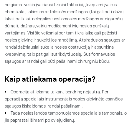
neigiamai veikia įvairiausi fiziniai faktoriai, įkvepiami įvairūs
chemikalai, lakiosios ar toksinės medžiagos (tai gali būti dažai,
lakai, balikliai, nelegalios uostomosios medžiagos ar cigarečių
dūmai), dažnas įvairių medikamentinių nosies purškalų
vartojimas. Visi šie veiksniai per tam tikrą laiką gali pažeisti
nosies gleivinę ir sukelti jos randėjimą. Atsiradusios sąaugos ar
randai dažniausiai sukelia nosies obstrukciją ir apsunkina
kvėpavimą, taip pat gali sutrikdyti uoslę. Susiformavusios
sąaugos ar randai gali būti pašalinami chirurginiu būdu.
Kaip atliekama operacija?
Operacija atliekama taikant bendrinę nejautrą. Per
operaciją specialiais instrumentais nosies gleivinėje esančios
sąaugos išskaidomos, randai pašalinami.
Tada nosies landos tamponuojamos specialiais tamponais, o
jie paprastai išimami po dviejų dienų.