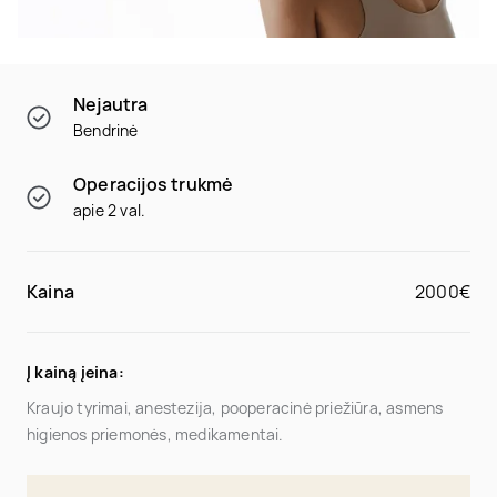
Nejautra
Bendrinė
Operacijos trukmė
apie 2 val.
Kaina
2000€
Į kainą įeina:
Kraujo tyrimai, anestezija, pooperacinė priežiūra, asmens
higienos priemonės, medikamentai.