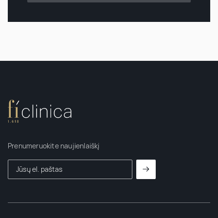
Prenumeruokite naujienlaiškį