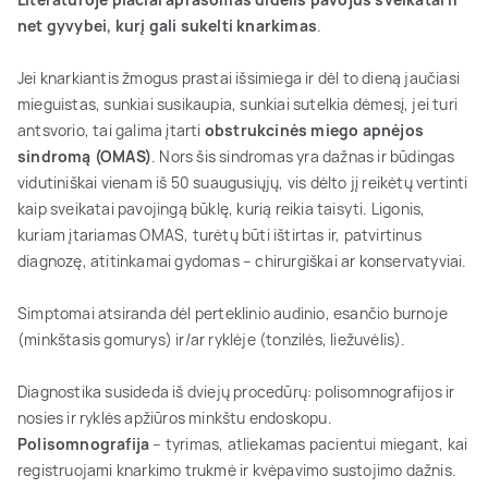
net gyvybei, kurį gali sukelti knarkimas
.
Jei knarkiantis žmogus prastai išsimiega ir dėl to dieną jaučiasi
mieguistas, sunkiai susikaupia, sunkiai sutelkia dėmesį, jei turi
antsvorio, tai galima įtarti
obstrukcinės miego apnėjos
sindromą (OMAS)
. Nors šis sindromas yra dažnas ir būdingas
vidutiniškai vienam iš 50 suaugusiųjų, vis dėlto jį reikėtų vertinti
kaip sveikatai pavojingą būklę, kurią reikia taisyti. Ligonis,
kuriam įtariamas OMAS, turėtų būti ištirtas ir, patvirtinus
diagnozę, atitinkamai gydomas – chirurgiškai ar konservatyviai.
Simptomai atsiranda dėl perteklinio audinio, esančio burnoje
(minkštasis gomurys) ir/ar ryklėje (tonzilės, liežuvėlis).
Diagnostika susideda iš dviejų procedūrų: polisomnografijos ir
nosies ir ryklės apžiūros minkštu endoskopu.
Polisomnografija
– tyrimas, atliekamas pacientui miegant, kai
registruojami knarkimo trukmė ir kvėpavimo sustojimo dažnis.