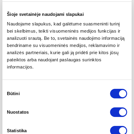
Balso stygų polipo šalinimas
1500 EUR
Šioje svetainėje naudojami slapukai
Naudojame slapukus, kad galėtume suasmeninti turinį
Miego endoskopija su/be radiodažniu
1100 EUR
bei skelbimus, teikti visuomeninės medijos funkcijas ir
analizuoti srautą. Be to, svetainės naudojimo informaciją
Pilna nosies plastika su pertvaros korekcija
3800 EUR
bendriname su visuomeninės medijos, reklamavimo ir
analizės partneriais, kurie gali ją pridėti prie kitos jūsų
pateiktos arba naudojant paslaugas surinktos
Pilna nosies plastika su pertvaros
nuo 4700 EUR
informacijos.
korekcija su šonkauliu
Atlėpusių ausų korekcija
1600 EUR
Sutikimo
Būtini
pasirinkimas
Nosies pertvaros plastika
2000 EUR
Nuostatos
Nosies galo korekcija
3000 EUR
Statistika