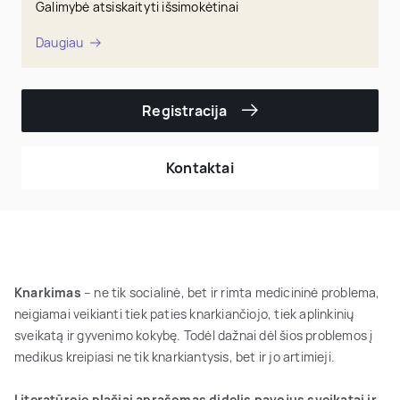
Galimybė atsiskaityti išsimokėtinai
Daugiau
Registracija
Kontaktai
Knarkimas
– ne tik socialinė, bet ir rimta medicininė problema,
neigiamai veikianti tiek paties knarkiančiojo, tiek aplinkinių
sveikatą ir gyvenimo kokybę. Todėl dažnai dėl šios problemos į
medikus kreipiasi ne tik knarkiantysis, bet ir jo artimieji.
Literatūroje plačiai aprašomas didelis pavojus sveikatai ir