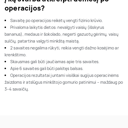
operacijos?
Savaitę po operacijos reikėtų vengti fizinio krūvio.
Privaloma laikytis dietos: nevalgyti vaisių (išskyrus
bananus), medaus ir šokolado, negerti gazuotų gėrimų, vaisų
sulčių, patartina valgyti minkštą maistą.
2 savaites negalima rūkyti, reikia vengti dažno kosėjimo ar
krenkštimo.
Skausmas gali būti jaučiamas apie tris savaites.
Apie 6 savaites gali būti pakitęs balsas.
Operacijos rezultatai juntami visiškai sugijus operacinėms
žaizdoms ir atslūgus minkštojo gomurio patinimui – maždaug po
3–4 savaičių.