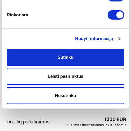
Smakro plastika su implantu
3500 EUR
Rinkodara
Rinofimos gydymas
2000 EUR
Adenoidų pašalinimas
1000 EUR
Rodyti informaciją
Knarkimo ir miego apnėjos operacija
2000 EUR
Sutinku
Nosies kriauklių plastika
900 EUR
Leisti pasirinktus
Nosies polipų pašalinimas
2000 EUR
Nesutinku
Nosies sąaugų ir randų pašalinimas
850 EUR
1300 EUR
Tonzilių pašalinimas
*Galimas finansavimas PSDF lėšomis