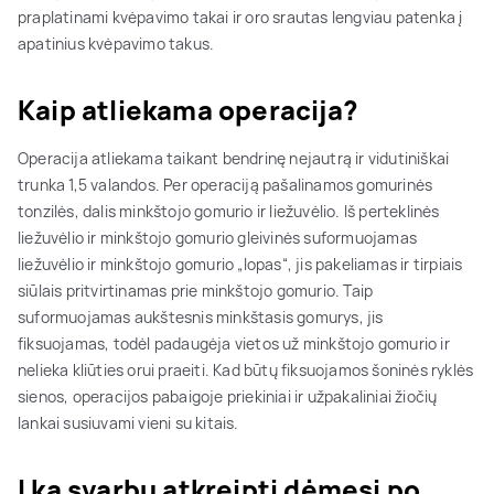
praplatinami kvėpavimo takai ir oro srautas lengviau patenka į
apatinius kvėpavimo takus.
Kaip atliekama operacija?
Operacija atliekama taikant bendrinę nejautrą ir vidutiniškai
trunka 1,5 valandos. Per operaciją pašalinamos gomurinės
tonzilės, dalis minkštojo gomurio ir liežuvėlio. Iš perteklinės
liežuvėlio ir minkštojo gomurio gleivinės suformuojamas
liežuvėlio ir minkštojo gomurio „lopas“, jis pakeliamas ir tirpiais
siūlais pritvirtinamas prie minkštojo gomurio. Taip
suformuojamas aukštesnis minkštasis gomurys, jis
fiksuojamas, todėl padaugėja vietos už minkštojo gomurio ir
nelieka kliūties orui praeiti. Kad būtų fiksuojamos šoninės ryklės
sienos, operacijos pabaigoje priekiniai ir užpakaliniai žiočių
lankai susiuvami vieni su kitais.
Į ką svarbu atkreipti dėmesį po