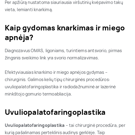
Per apžiūrą nustatoma siauriausia viršutinių kvėpavimo takų
vieta, lemianti knarkimą.
Kaip gydomas knarkimas ir miego
apnėja?
Diagnozavus OMAS, ligoniams, turintiems antsvorio, pirmas
žingsnis sveikimo link yra svorio normalizavimas.
Efektyviausias knarkimo ir miego apnėjos gydymas –
chirurginis. Galimos kelių tipų chirurginės procedūros:
uvuliopalatofaringoplastika ir radiodažnuminė ar lazerinė
minkštojo gomurio termoabliacija.
Uvuliopalatofaringoplastika
Uvuliopalatofaringoplastika
– tai chirurginė procedūra, per
kurią pašalinamas perteklinis audinys gerklėje. Taip