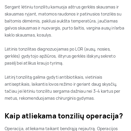
Sergant lėtiniu tonzilitu kamuoja aštrus gerklės skausmas ir
skausmas ryjant, matomos raudonos ir patinusios tonzilės su
baltomis dėmėmis, pakilusi aukšta temperatūra, jaučiamas
galvos skausmas ir nuovargis, purto šaltis, vargina ausų ir/arba
kaklo skausmas, kosulys.
Lėtinis tonzilitas diagnozuojamas po LOR (ausų, nosies,
gerklės) gydytojo apžiūros, ištyrus gerklės išskyrų sekreto
pasėlį bei atlikus kraujo tyrimą.
Lėtinį tonzilitą galima gydyti antibiotikais, vietiniais
antiseptikais, laikantis lovos režimo ir geriant daug skysčių,
tačiau jei lėtiniu tonzilitu sergama dažniau nei 3-4 kartus per
metus, rekomenduojamas chirurginis gydymas.
Kaip atliekama tonzilių operacija?
Operacija, atliekama taikant bendrąją nejautrą. Operacijos