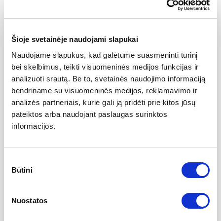
Nosies galo korekcija
3000 EUR
Smakro plastika su implantu
3500 EUR
Šioje svetainėje naudojami slapukai
Naudojame slapukus, kad galėtume suasmeninti turinį
Rinofimos gydymas
2000 EUR
bei skelbimus, teikti visuomeninės medijos funkcijas ir
analizuoti srautą. Be to, svetainės naudojimo informaciją
bendriname su visuomeninės medijos, reklamavimo ir
Adenoidų pašalinimas
1000 EUR
analizės partneriais, kurie gali ją pridėti prie kitos jūsų
pateiktos arba naudojant paslaugas surinktos
Knarkimo ir miego apnėjos operacija
2000 EUR
informacijos.
Nosies kriauklių plastika
900 EUR
Sutikimo
Būtini
pasirinkimas
Nosies polipų pašalinimas
2000 EUR
Nuostatos
Nosies sąaugų ir randų pašalinimas
850 EUR