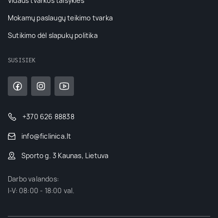
Vidaus tvarkos taisyklės
Mokamų paslaugų teikimo tvarka
Sutikimo dėl slapukų politika
SUSISIEK
+370 626 88838
info@ficlinica.lt
Sporto g. 3 Kaunas, Lietuva
Darbo valandos:
I-V: 08:00 - 18:00 val.