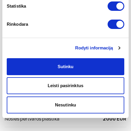
Statistika
1300 EUR
Tonzilių pašalinimas
*Galimas finansavimas PSDF lėšomis
Rinkodara
Vienos ausies korekcija
900 EUR
Miego endoskopija su/be radiodažniu
1100 EUR
Rodyti informaciją
Pilna nosies plastika su pertvaros korekcija
3800 EUR
Sutinku
Pilna nosies plastika su pertvaros
nuo 4700 EUR
korekcija su šonkauliu
Leisti pasirinktus
Atlėpusių ausų korekcija
1600 EUR
Nesutinku
Nosies pertvaros plastika
2000 EUR