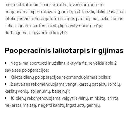
metu kobliatoriumi, mini skutikliu, lazeriu ar kauteriu
nupjaunama hipertrofavusi (padidėjusi) tonzilių dalis. Pašalinus
infekcijos židinį nustoja kartotis ligos paūmėjimai, užkertamas
kelias sąnarių, širdies, inkstų ligų vystymuisi, gerėja
darbingumas ir gyvenimo kokybė.
Pooperacinis laikotarpis ir gijimas
Negalima sportuoti ir užsiimti aktyvia fizine veikla apie 2
savaites po operacijos;
Keletą dienų po operacijos rekomenduojamas poilsis;
2 savaites rekomenduojama vengti karštų patalpų (pirčių,
karštų vonių, soliariumų, baseinų);
10 dienų rekomenduojama valgyti švelnų, minkštą, trintą,
nekarštą maistą, negerti karštų ir gazuotų gėrimų.