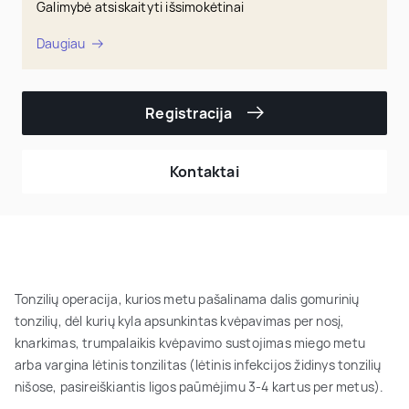
Galimybė atsiskaityti išsimokėtinai
Daugiau
Registracija
Kontaktai
Tonzilių operacija, kurios metu pašalinama dalis gomurinių
tonzilių, dėl kurių kyla apsunkintas kvėpavimas per nosį,
knarkimas, trumpalaikis kvėpavimo sustojimas miego metu
arba vargina lėtinis tonzilitas (lėtinis infekcijos židinys tonzilių
nišose, pasireiškiantis ligos paūmėjimu 3-4 kartus per metus).