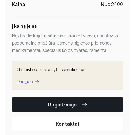
Kaina
Nuo 2400
Į kainą įeina:
Naktis klinikoje, maitinimas, kraujo tyrimai, anestezija,
pooperacinė priežiūra, asmens higienos priemonės,
medikamentai, specialus kojos įtvaras, ramentai.
Galimybė atsiskaityti išsimokėtinai
Daugiau
Registracija
Kontaktai