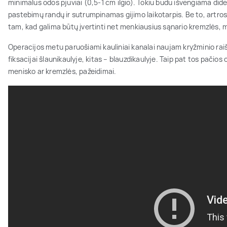
minimalūs odos pjūviai (0,5-1 cm ilgio). Tokiu būdu išvengiama dide
pastebimų randų ir sutrumpinamas gijimo laikotarpis. Be to, artro
tam, kad galima būtų įvertinti net menkiausius sąnario kremzlės, m
Operacijos metu paruošiami kauliniai kanalai naujam kryžminio raiš
fiksacijai šlaunikaulyje, kitas – blauzdikaulyje. Taip pat tos pačios
menisko ar kremzlės, pažeidimai.