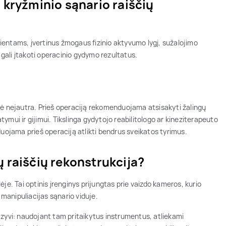
o kryžminio sąnario raiščių
entams, įvertinus žmogaus fizinio aktyvumo lygį, sužalojimo
 gali įtakoti operacinio gydymo rezultatus.
nė nejautra. Prieš operaciją rekomenduojama atsisakyti žalingų
atymui ir gijimui. Tikslinga gydytojo reabilitologo ar kineziterapeuto
duojama prieš operaciją atlikti bendrus sveikatos tyrimus.
ų raiščių rekonstrukcija?
je. Tai optinis įrenginys prijungtas prie vaizdo kameros, kurio
 manipuliacijas sąnario viduje.
azyvi: naudojant tam pritaikytus instrumentus, atliekami