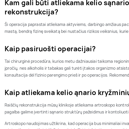
Kam gali būti atliekama kelio sąnari
rekonstrukcija?
Ši operacija paprastai atliekama aktyviems, darbingo amžiaus paci
mastą, bendrą fizinę sveikatą bei nustačius rizikos veiksnius, kurie
Kaip pasiruošti operacijai?
Tai chirurginė procedūra, kurios metu dažniausiai taikoma regioni
įpročių, nes alkoholis ir tabakas gali turėti įtakos organizmo atsist
konsultacija dėl fizinio parengimo prieš ir po operacijos. Rekomen
Kaip atliekama kelio ąnario kryžmini
Raiščių rekonstrukcija mūsų klinikoje atliekama artroskopo kontrolė
pagalba galime įvertinti sąnario struktūrų pažeidimus ir kontoliuoti
Artroskopo naudojimas užtikrina, kad operacija bus minimaliai inv