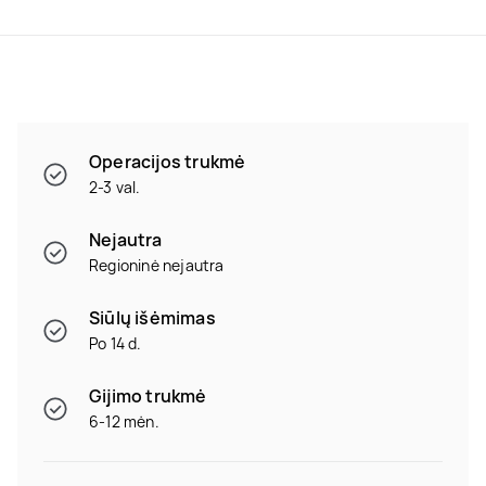
Operacijos trukmė
2-3 val.
Nejautra
Regioninė nejautra
Siūlų išėmimas
Po 14 d.
Gijimo trukmė
6-12 mėn.