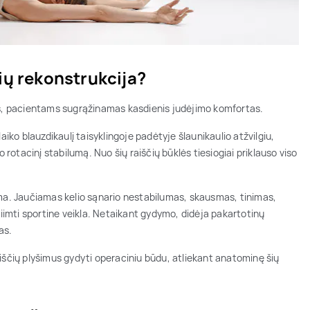
čių rekonstrukcija?
tus, pacientams sugrąžinamas kasdienis judėjimo komfortas.
alaiko blauzdikaulį taisyklingoje padėtyje šlaunikaulio atžvilgiu,
rio rotacinį stabilumą. Nuo šių raiščių būklės tiesiogiai priklauso viso
uma. Jaučiamas kelio sąnario nestabilumas, skausmas, tinimas,
siimti sportine veikla. Netaikant gydymo, didėja pakartotinų
as.
iščių plyšimus gydyti operaciniu būdu, atliekant anatominę šių