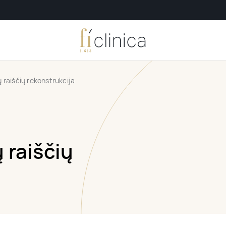
ų raiščių rekonstrukcija
 raiščių