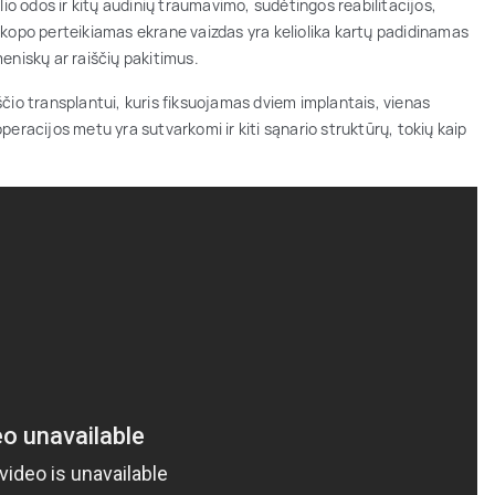
lio odos ir kitų audinių traumavimo, sudėtingos reabilitacijos,
skopo perteikiamas ekrane vaizdas yra keliolika kartų padidinamas
eniskų ar raiščių pakitimus.
čio transplantui, kuris fiksuojamas dviem implantais, vienas
 operacijos metu yra sutvarkomi ir kiti sąnario struktūrų, tokių kaip