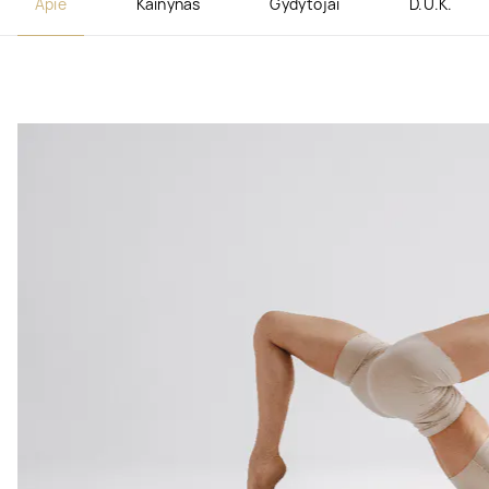
Apie
Kainynas
Gydytojai
D.U.K.