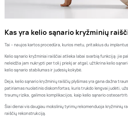
Kas yra kelio sąnario kryžminių raiš
Tai – naujos kartos procedūra, kurios metu, pritaikius du implan
Kelio sąnario kryžminiai raiščiai atlieka labai svarbią funkciją: jie p
neleidžia jam nukrypti per toli į priekį ar atgal, užtikrina kelio sąna
kelio sąnario stabilumas ir judesių kokybė.
Deja, kelio sąnario kryžminių raiščių plyšimas yra gana dažna tra
patiriamas nuolatinis diskomfortas, kuris trukdo lengvai judėti, už
traumų rizika, galimos komplikacijos, kaip kelio sąnario osteoartrit
Šiai dienai vis daugiau mokslinių tyrimų rekomenduoja kryžminių ra
raiščių rekonstrukciją.