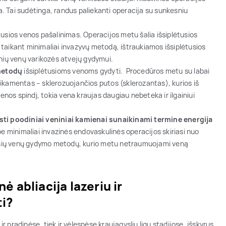
. Tai sudėtinga, randus paliekanti operacija su sunkesniu
tusios venos pašalinimas. Operacijos metu šalia išsiplėtusios
u, taikant minimaliai invazyvų metodą, ištraukiamos išsiplėtusios
inių venų varikozės atvejų gydymui.
 metodų
išsiplėtusioms venoms gydyti. Procedūros metu su labai
ikamentas – sklerozuojančios putos (sklerozantas), kurios iš
enos spindį, tokia vena kraujas daugiau nebeteka ir ilgainiui
sti poodiniai veniniai kamienai sunaikinami
termine energija
be minimaliai invazinės endovaskulinės operacijos skiriasi nuo
ėtusių venų gydymo metodų, kurio metu netraumuojami veną
 abliacija lazeriu ir
ti?
ir pradinėse, tiek ir vėlesnėse kraujagyslių ligų stadijose, išskyrus