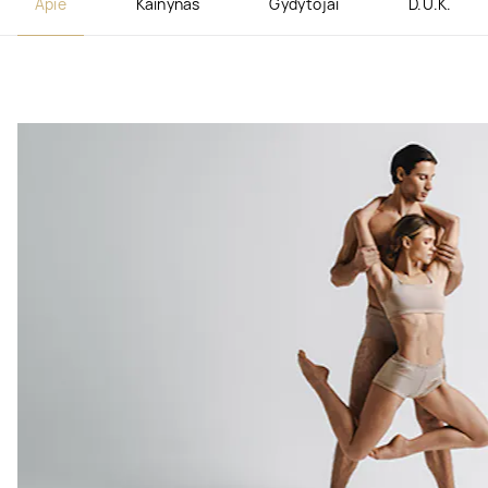
Apie
Kainynas
Gydytojai
D.U.K.