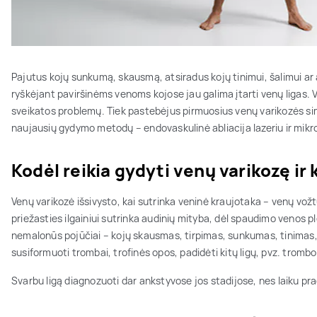
Pajutus kojų sunkumą, skausmą, atsiradus kojų tinimui, šalimui ar
ryškėjant paviršinėms venoms kojose jau galima įtarti venų ligas. Vi
sveikatos problemų. Tiek pastebėjus pirmuosius venų varikozės s
naujausių gydymo metodų – endovaskulinė abliacija lazeriu ir mikr
Kodėl reikia gydyti venų varikozę ir 
Venų varikozė išsivysto, kai sutrinka veninė kraujotaka – venų vožtuv
priežasties ilgainiui sutrinka audinių mityba, dėl spaudimo venos p
nemalonūs pojūčiai – kojų skausmas, tirpimas, sunkumas, tinimas, 
susiformuoti trombai, trofinės opos, padidėti kitų ligų, pvz. tromboz
Svarbu ligą diagnozuoti dar ankstyvose jos stadijose, nes laiku pr