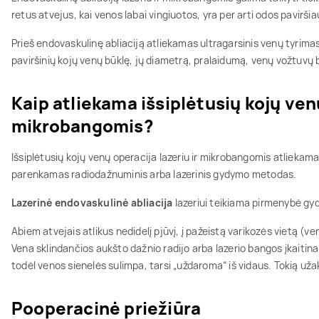
retus atvejus, kai venos labai vingiuotos, yra per arti odos pavirši
Prieš endovaskulinę abliaciją atliekamas ultragarsinis venų tyrimas –
paviršinių kojų venų būklę, jų diametrą, pralaidumą, venų vožtuvų bū
Kaip atliekama išsiplėtusių kojų venų
mikrobangomis?
Išsiplėtusių kojų venų operacija lazeriu ir mikrobangomis atliekama v
parenkamas radiodažnuminis arba lazerinis gydymo metodas.
Lazerinė endovaskulinė abliacija
lazeriui teikiama pirmenybė g
Abiem atvejais atlikus nedidelį pjūvį, į pažeistą varikozės vietą (v
Vena sklindančios aukšto dažnio radijo arba lazerio bangos įkaitin
todėl venos sienelės sulimpa, tarsi „uždaroma“ iš vidaus. Tokią už
Pooperacinė priežiūra