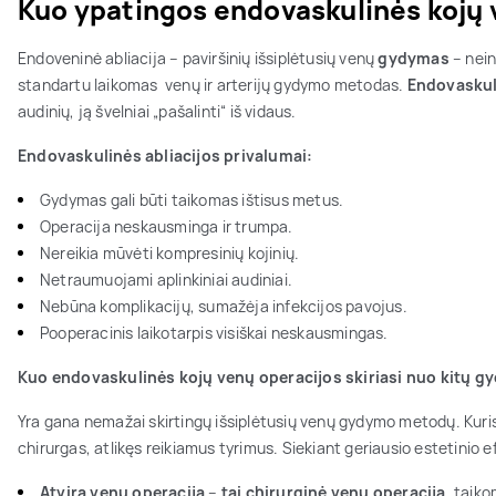
Kuo ypatingos endovaskulinės kojų 
Endoveninė abliacija – paviršinių išsiplėtusių venų
gydymas
– nei
standartu laikomas venų ir arterijų gydymo metodas.
Endovaskul
audinių, ją švelniai „pašalinti“ iš vidaus.
Endovaskulinės abliacijos privalumai:
Gydymas gali būti taikomas ištisus metus.
Operacija neskausminga ir trumpa.
Nereikia mūvėti kompresinių kojinių.
Netraumuojami aplinkiniai audiniai.
Nebūna komplikacijų, sumažėja infekcijos pavojus.
Pooperacinis laikotarpis visiškai neskausmingas.
Kuo endovaskulinės kojų venų operacijos skiriasi nuo kitų
Yra gana nemažai skirtingų išsiplėtusių venų gydymo metodų. Kuris 
chirurgas, atlikęs reikiamus tyrimus. Siekiant geriausio estetinio
Atvira venų operacija
–
tai chirurginė venų operacija
, taiko