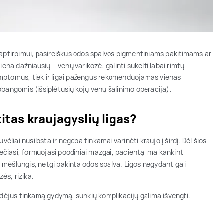
 aptirpimui, pasireiškus odos spalvos pigmentiniams pakitimams ar
ena dažniausių – venų varikozė, galinti sukelti labai rimtų
imptomus, tiek ir ligai pažengus rekomenduojamas vienas
obangomis (išsiplėtusių kojų venų šalinimo operacija).
kitas kraujagyslių ligas?
ėliai nusilpsta ir negeba tinkamai varinėti kraujo į širdį. Dėl šios
lečiasi, formuojasi poodiniai mazgai, pacientą ima kankinti
mėšlungis, netgi pakinta odos spalva. Ligos negydant gali
ės, rizika.
adėjus tinkamą gydymą, sunkių komplikacijų galima išvengti.