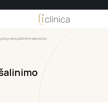
ių kojų venų šalinimo operacija
 šalinimo