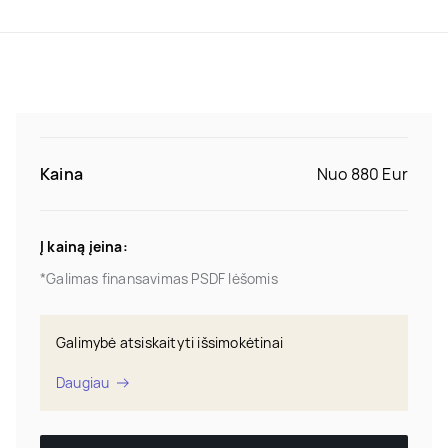
Kaina
Nuo 880 Eur
Į kainą įeina:
*Galimas finansavimas PSDF lėšomis
Galimybė atsiskaityti išsimokėtinai
Daugiau