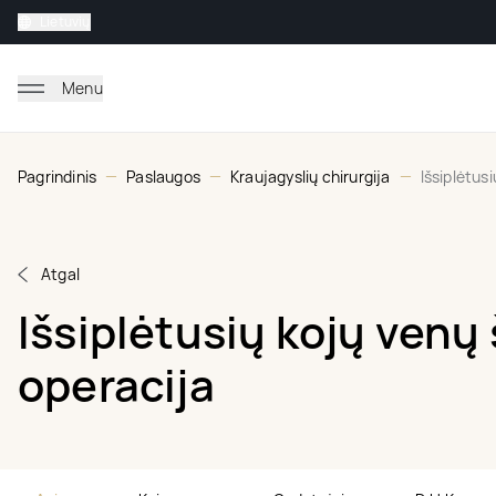
Lietuvių
Menu
Pagrindinis
Paslaugos
Kraujagyslių chirurgija
Išsiplėtus
Atgal
Išsiplėtusių kojų venų
operacija