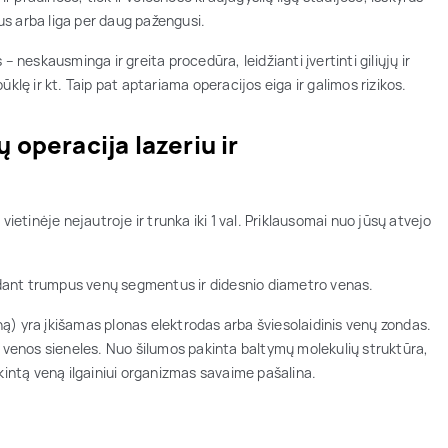
aus arba liga per daug pažengusi.
 neskausminga ir greita procedūra, leidžianti įvertinti giliųjų ir
klę ir kt. Taip pat aptariama operacijos eiga ir galimos rizikos.
 operacija lazeriu ir
ietinėje nejautroje ir trunka iki 1 val. Priklausomai nuo jūsų atvejo
ydant trumpus venų segmentus ir didesnio diametro venas.
eną) yra įkišamas plonas elektrodas arba šviesolaidinis venų zondas.
a venos sieneles. Nuo šilumos pakinta baltymų molekulių struktūra,
akintą veną ilgainiui organizmas savaime pašalina.