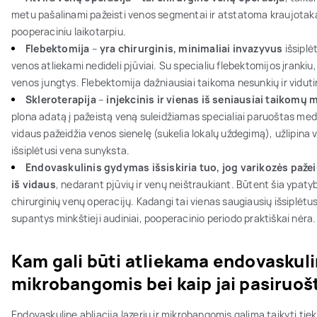
metu pašalinami pažeisti venos segmentai ir atstatoma kraujotaka
pooperaciniu laikotarpiu.
Flebektomija
–
yra chirurginis, minimaliai invazyvus
išsiplė
venos atliekami nedideli pjūviai. Su specialiu flebektomijos įranki
venos jungtys. Flebektomija dažniausiai taikoma nesunkių ir vidut
Skleroterapija
–
injekcinis ir vienas iš seniausiai taikomų
plona adatą į pažeistą veną suleidžiamas specialiai paruoštas med
vidaus pažeidžia venos sienelę (sukelia lokalų uždegimą), užlipina v
išsiplėtusi vena sunyksta.
Endovaskulinis gydymas išsiskiria tuo, jog varikozės pažei
iš vidaus
, nedarant pjūvių ir venų neištraukiant. Būtent šia ypaty
chirurginių venų operacijų. Kadangi tai vienas saugiausių išsipl
supantys minkštieji audiniai, pooperacinio periodo praktiškai nėra.
Kam gali būti atliekama endovaskulinė
mikrobangomis bei kaip jai pasiruoš
Endovaskulinę abliaciją lazeriu ir mikrobangomis galima taikyti tiek 