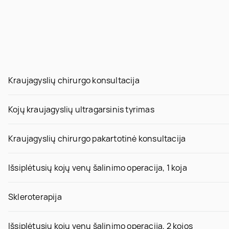
Kraujagyslių chirurgo konsultacija
Kojų kraujagyslių ultragarsinis tyrimas
Kraujagyslių chirurgo pakartotinė konsultacija
Išsiplėtusių kojų venų šalinimo operacija, 1 koja
Skleroterapija
Išsiplėtusių kojų venų šalinimo operacija, 2 kojos