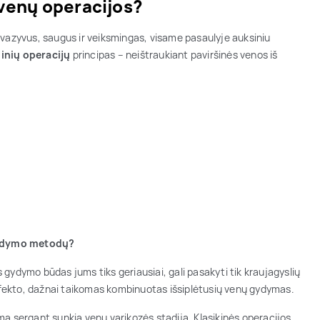
venų operacijos?
nvazyvus, saugus ir veiksmingas, visame pasaulyje auksiniu
inių operacijų
principas – neištraukiant paviršinės venos iš
 gydymo metodų?
gydymo būdas jums tiks geriausiai, gali pasakyti tik kraujagyslių
 efekto, dažnai taikomas kombinuotas išsiplėtusių venų gydymas.
ma sergant sunkia venų varikozės stadija. Klasikinės operacijos