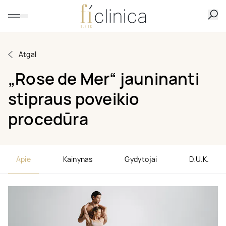
Atgal
„Rose de Mer“ jauninanti
stipraus poveikio
procedūra
Apie
Kainynas
Gydytojai
D.U.K.