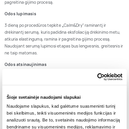
pagreitina gijimo procesą.
Odos lupimasis
3 dieną po procedūros tepkite
„
Calm&Dry“ raminantį ir
drėkinantį serumą, kuris padidina eksfoliaciją drėkinimo metu,
atkuria elastingumą, ramina ir pagreitina gijimo procesą.
Naudojant serumą lupimosi etapas bus lengvesnis, greitesnis ir
ne taip matomas.
Odos atsinaujinimas
4 dieną po procedūros naudokite atnaujinantį serumą
„
Peel&Renew“, kuris minkština odą ir sustiprina deskvamacijos
procesą, pagreitina ląstelių regeneraciją ir atsistatymą.
Serumas tolygiai užbaigia pilingo procesą ir yra naudojamas, kol
Šioje svetainėje naudojami slapukai
baigiasi lupimosi procesas.
Naudojame slapukus, kad galėtume suasmeninti turinį
bei skelbimus, teikti visuomeninės medijos funkcijas ir
analizuoti srautą. Be to, svetainės naudojimo informaciją
bendriname su visuomeninės medijos, reklamavimo ir