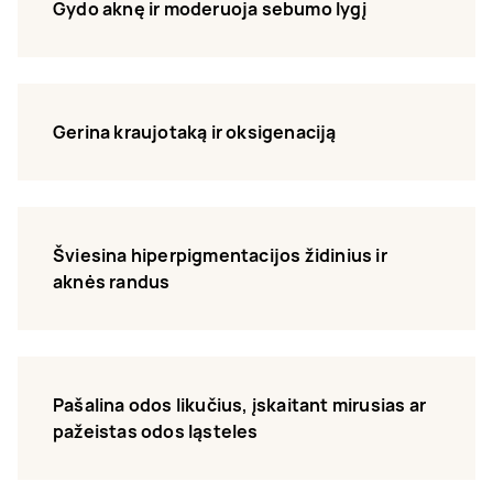
Gydo aknę ir moderuoja sebumo lygį
Gerina kraujotaką ir oksigenaciją
Šviesina hiperpigmentacijos židinius ir
aknės randus
Pašalina odos likučius, įskaitant mirusias ar
pažeistas odos ląsteles