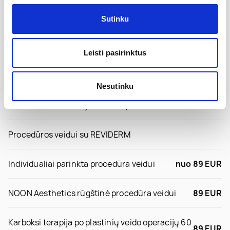
Veido masažai
Sutinku
Rūgštinės procedūros veidui su NOON Aesthetic
Leisti pasirinktus
Karboksi terapija veidui
Nesutinku
Neinvazinės odos atjauninimo procedūros
Procedūros veidui su REVIDERM
Individualiai parinkta procedūra veidui
nuo 89 EUR
NOON Aesthetics rūgštinė procedūra veidui
89 EUR
Karboksi terapija po plastinių veido operacijų 60
89 EUR