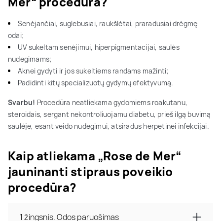
Mer“ procedūra?
Senėjančiai, suglebusiai, raukšlėtai, praradusiai drėgmę
odai;
UV sukeltam senėjimui, hiperpigmentacijai, saulės
nudegimams;
Aknei gydyti ir jos sukeltiems randams mažinti;
Padidinti kitų specializuotų gydymų efektyvumą.
Svarbu!
Procedūra neatliekama gydomiems roakutanu,
steroidais, sergant nekontroliuojamu diabetu, prieš ilgą buvimą
saulėje, esant veido nudegimui, atsiradus herpetinei infekcijai.
Kaip atliekama „Rose de Mer“
jauninanti stipraus poveikio
procedūra?
1 žingsnis. Odos paruošimas