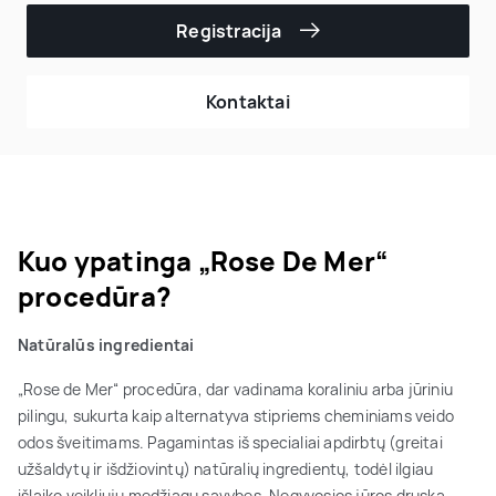
Registracija
Kontaktai
Kuo ypatinga „Rose De Mer“
procedūra?
Natūralūs ingredientai
„Rose de Mer“ procedūra, dar vadinama koraliniu arba jūriniu
pilingu, sukurta kaip alternatyva stipriems cheminiams veido
odos šveitimams. Pagamintas iš specialiai apdirbtų (greitai
užšaldytų ir išdžiovintų) natūralių ingredientų, todėl ilgiau
išlaiko veikliųjų medžiagų savybes. Negyvosios jūros druska,