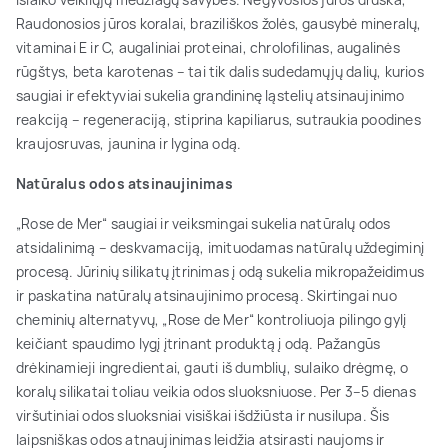
Raudonosios jūros koralai, braziliškos žolės, gausybė mineralų,
vitaminai E ir C, augaliniai proteinai, chrolofilinas, augalinės
rūgštys, beta karotenas – tai tik dalis sudedamųjų dalių, kurios
saugiai ir efektyviai sukelia grandininę ląstelių atsinaujinimo
reakciją – regeneraciją, stiprina kapiliarus, sutraukia poodines
kraujosruvas, jaunina ir lygina odą.
Natūralus odos atsinaujinimas
„Rose de Mer“ saugiai ir veiksmingai sukelia natūralų odos
atsidalinimą – deskvamaciją, imituodamas natūralų uždegiminį
procesą. Jūrinių silikatų įtrinimas į odą sukelia mikropažeidimus
ir paskatina natūralų atsinaujinimo procesą. Skirtingai nuo
cheminių alternatyvų, „Rose de Mer“ kontroliuoja pilingo gylį
keičiant spaudimo lygį įtrinant produktą į odą. Pažangūs
drėkinamieji ingredientai, gauti iš dumblių, sulaiko drėgmę, o
koralų silikatai toliau veikia odos sluoksniuose. Per 3–5 dienas
viršutiniai odos sluoksniai visiškai išdžiūsta ir nusilupa. Šis
laipsniškas odos atnaujinimas leidžia atsirasti naujoms ir