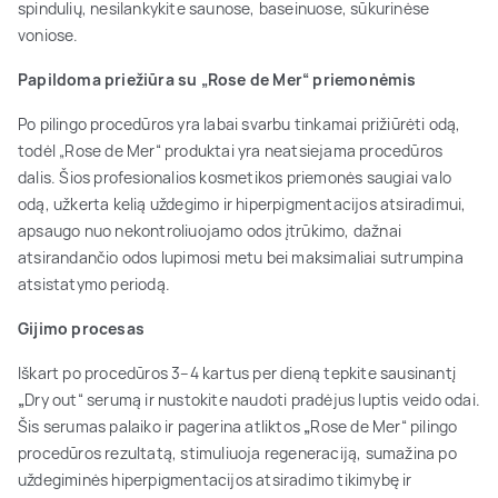
spindulių, nesilankykite saunose, baseinuose, sūkurinėse
voniose.
Papildoma priežiūra su „Rose de Mer“ priemonėmis
Po pilingo procedūros yra labai svarbu tinkamai prižiūrėti odą,
todėl „Rose de Mer“ produktai yra neatsiejama procedūros
dalis. Šios profesionalios kosmetikos priemonės saugiai valo
odą, užkerta kelią uždegimo ir hiperpigmentacijos atsiradimui,
apsaugo nuo nekontroliuojamo odos įtrūkimo, dažnai
atsirandančio odos lupimosi metu bei maksimaliai sutrumpina
atsistatymo periodą.
Gijimo procesas
Iškart po procedūros 3–4 kartus per dieną tepkite sausinantį
„
Dry out“ serumą ir nustokite naudoti pradėjus luptis veido odai.
Šis serumas palaiko ir pagerina atliktos
„
Rose de Mer“ pilingo
procedūros rezultatą, stimuliuoja regeneraciją, sumažina po
uždegiminės hiperpigmentacijos atsiradimo tikimybę ir