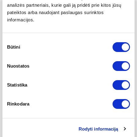
analizės partneriais, kurie gali ją pridėti prie kitos jūsų
pateiktos arba naudojant paslaugas surinktos
informacijos.
„ROSE DE MER“ JAUNINANTI STIPRAUS POVEIKIO
PROCEDŪRA
Sutikimo
Būtini
Kainynas
pasirinkimas
Nuostatos
Kaina EUR
Kaina GBP
Statistika
Rinkodara
Veido diagnostika
Rodyti informaciją
Veido valymas