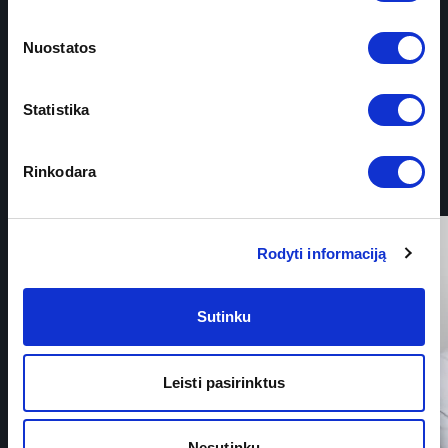
Nuostatos
ŠIOS SRITIES
Gydytojai ekspertai
Statistika
Rinkodara
Rodyti informaciją
Sutinku
Leisti pasirinktus
Nesutinku