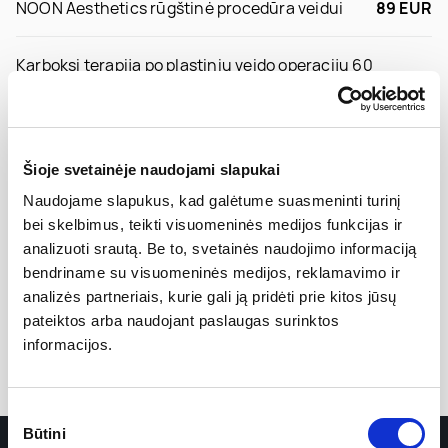
NOON Aesthetics rūgštinė procedūra veidui
89 EUR
Karboksi terapija po plastinių veido operacijų 60
89 EUR
min.
REVIDERM Neuro sensitive - jautrios odos
100 EUR
procedūra
Šioje svetainėje naudojami slapukai
Naudojame slapukus, kad galėtume suasmeninti turinį
Jauninanti procedūra karboksi terapija +
bei skelbimus, teikti visuomeninės medijos funkcijas ir
150 EUR €
mezoterapinis kokteilis 60 min.
analizuoti srautą. Be to, svetainės naudojimo informaciją
bendriname su visuomeninės medijos, reklamavimo ir
analizės partneriais, kurie gali ją pridėti prie kitos jūsų
KOBIDO terapinis veido masažas 60 min.
89 EUR
pateiktos arba naudojant paslaugas surinktos
informacijos.
Sutikimo
Būtini
pasirinkimas