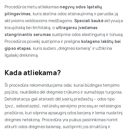
Procedūros metu atliekamas
negyvų odos ląstelių
pilingavimas
, kuris skatina odos atsinaujinimą ir paruošia ją
aktyvioms veikliosioms medžiagoms.
Speciali kaukė
aktyvuoja
kraujotaką bei limfotaką, o
ultragarsu įvedamas
stangrinantis serumas
sustiprina odos elastingumą ir tonusą.
Procedūros poveikį sustiprina ir prailgina
kolageno lakštų bei
gipso etapas
, kuris sudaro „drėgmės kamerą“ ir užtikrina
ilgalaikį drėkinimą.
Kada atliekama?
Ši procedūra rekomenduojama odai, kuriai būdingas tempimo
pojūtis, raukšlelės dėl drėgmės trūkumo ir sumažėjęs turgoras.
Dehidratacija gali atsirasti dėl įvairių priežasčių – odos tipo
(pvz., sebostazės), natūralių senėjimo procesų ar neteisingos
priežiūros, kuri silpnina apsauginį odos barjerą ir lemia nuolatinį
drėgmės netekimą. Procedūra yra puikus pasirinkimas norint
atkurti odos drėgmės balansą, sustiprinti jos struktūrą ir