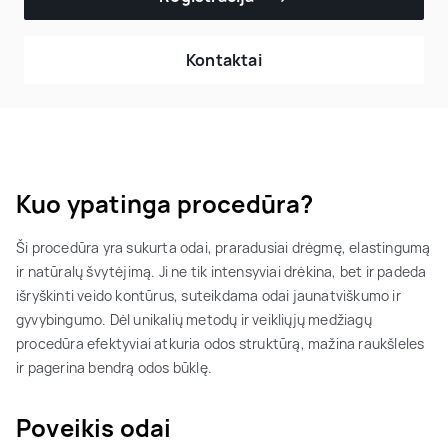
Kontaktai
Kuo ypatinga procedūra?
Ši procedūra yra sukurta odai, praradusiai drėgmę, elastingumą
ir natūralų švytėjimą. Ji ne tik intensyviai drėkina, bet ir padeda
išryškinti veido kontūrus, suteikdama odai jaunatviškumo ir
gyvybingumo. Dėl unikalių metodų ir veikliųjų medžiagų
procedūra efektyviai atkuria odos struktūrą, mažina raukšleles
ir pagerina bendrą odos būklę.
Poveikis odai