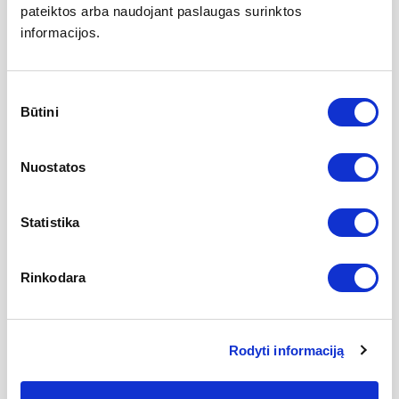
pateiktos arba naudojant paslaugas surinktos
informacijos.
Veido diagnostika
Sutikimo
Būtini
pasirinkimas
Veido valymas
Nuostatos
Veido masažai
Rūgštinės procedūros veidui su NOON Aesthetic
Statistika
Karboksi terapija veidui
Rinkodara
Neinvazinės odos atjauninimo procedūros
Rodyti informaciją
Procedūros veidui su REVIDERM