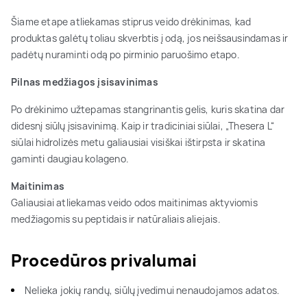
Šiame etape atliekamas stiprus veido drėkinimas, kad
produktas galėtų toliau skverbtis į odą, jos neišsausindamas ir
padėtų nuraminti odą po pirminio paruošimo etapo.
Pilnas medžiagos įsisavinimas
Po drėkinimo užtepamas stangrinantis gelis, kuris skatina dar
didesnį siūlų įsisavinimą. Kaip ir tradiciniai siūlai, „Thesera L“
siūlai hidrolizės metu galiausiai visiškai ištirpsta ir skatina
gaminti daugiau kolageno.
Maitinimas
Galiausiai atliekamas veido odos maitinimas aktyviomis
medžiagomis su peptidais ir natūraliais aliejais.
Procedūros privalumai
Nelieka jokių randų, siūlų įvedimui nenaudojamos adatos.