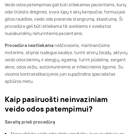
Veido odos patempimas gali būti atliekamas pacientams, kurių
odai trūksta drėgmės, svyra lūpų ir akių kampučiai, formuojasi
gilios raukšlės, veido oda praranda stangrumą, skaistumą. Ši
procedūra gali būti atliekama tik sveikiems ir sveikatos
nusiskundimų neturintiems pacientams.
Procedūra neatliekama
nėščiosioms, maitinančioms
moterims, stipriai nudegus saulėje, turint atvirų žaizdų, aktyvių
veido odos bėrimų ir alergijų, egzemą, turint pūslelinę, sergant
akne, odos vėžiu, autoimuninėmis ar infekcinėmis ligomis. Su
visomis kontraindikacijomis jum supažindins specialistas
apžiūros metu.
Kaip pasiruošti neinvaziniam
veido odos patempimui?
Savaitę prieš procedūrą
Nenaudokite veido odai skirtų produktų, kurių sudėtyje yra