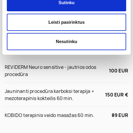
Sutinku
Individualiai parinkta procedūra veidui
nuo 89 EUR
Leisti pasirinktus
NOON Aesthetics rūgštinė procedūra veidui
89 EUR
Nesutinku
Karboksi terapija po plastinių veido operacijų 60
89 EUR
min.
REVIDERM Neuro sensitive - jautrios odos
100 EUR
procedūra
Jauninanti procedūra karboksi terapija +
150 EUR €
mezoterapinis kokteilis 60 min.
KOBIDO terapinis veido masažas 60 min.
89 EUR