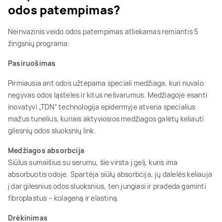
odos patempimas?
Neinvazinis veido odos patempimas atliekamas remiantis 5
žingsnių programa:
Pasiruošimas
Pirmiausia ant odos užtepama speciali medžiaga, kuri nuvalo
negyvas odos ląsteles ir kitus nešvarumus. Medžiagoje esanti
inovatyvi „TDN“ technologija epidermyje atveria specialius
mažus tunelius, kuriais aktyviosios medžiagos galėtų keliauti
gilesnių odos sluoksnių link.
Medžiagos absorbcija
Siūlus sumaišius su serumu, šie virsta į gelį, kuris ima
absorbuotis odoje. Spartėja siūlų absorbcija, jų dalelės keliauja
į dar gilesnius odos sluoksnius, ten jungiasi ir pradeda gaminti
fibroplastus – kolageną ir elastiną.
Drėkinimas