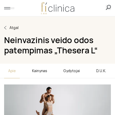
Atgal
Neinvazinis veido odos
patempimas „Thesera L“
Apie
Kainynas
Gydytojai
D.U.K.