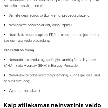
retinolio arba vitamino A;
Venkite depiliacijos vašku, kremu, procedūrų lazeriu;
Nesileiskite botokso ar kitų odos užpildų;
Neatlikite mezoterapijos, PRP, mikrodermabrazijos ar kitų
šveičiamųjų veido procedūrų;
Procedūros dieną
Nenaudokite produktų, sudėtyje turinčių Alpha Hydroxy
(AHA), Beta Hydroxy (BHA) ir Benzoyl Peroxide;
Nenaudokite odos šveitimo priemonių, kurios gali išsausinti
ar sudirginti odą;
Vyrams – nesiskusti.
Kaip atliekamas neinvazinis veido