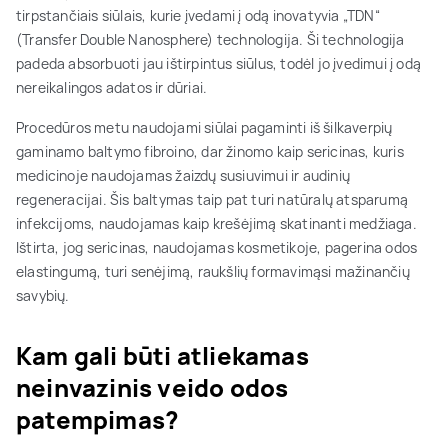
tirpstančiais siūlais, kurie įvedami į odą inovatyvia „TDN“
(Transfer Double Nanosphere) technologija. Ši technologija
padeda absorbuoti jau ištirpintus siūlus, todėl jo įvedimui į odą
nereikalingos adatos ir dūriai.
Procedūros metu naudojami siūlai pagaminti iš šilkaverpių
gaminamo baltymo fibroino, dar žinomo kaip sericinas, kuris
medicinoje naudojamas žaizdų susiuvimui ir audinių
regeneracijai. Šis baltymas taip pat turi natūralų atsparumą
infekcijoms, naudojamas kaip krešėjimą skatinanti medžiaga.
Ištirta, jog sericinas, naudojamas kosmetikoje, pagerina odos
elastingumą, turi senėjimą, raukšlių formavimąsi mažinančių
savybių.
Kam gali būti atliekamas
neinvazinis veido odos
patempimas?