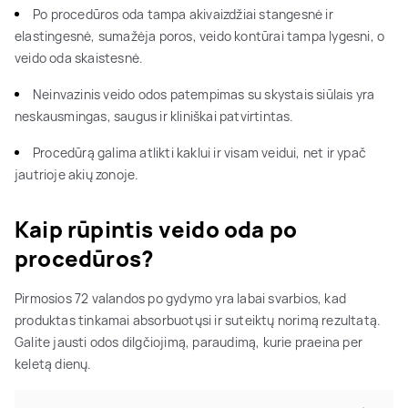
Po procedūros oda tampa akivaizdžiai stangesnė ir
elastingesnė, sumažėja poros, veido kontūrai tampa lygesni, o
veido oda skaistesnė.
Neinvazinis veido odos patempimas su skystais siūlais yra
neskausmingas, saugus ir kliniškai patvirtintas.
Procedūrą galima atlikti kaklui ir visam veidui, net ir ypač
jautrioje akių zonoje.
Kaip rūpintis veido oda po
procedūros?
Pirmosios 72 valandos po gydymo yra labai svarbios, kad
produktas tinkamai absorbuotųsi ir suteiktų norimą rezultatą.
Galite jausti odos dilgčiojimą, paraudimą, kurie praeina per
keletą dienų.