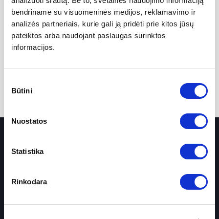
analizuoti srautą. Be to, svetainės naudojimo informaciją
bendriname su visuomeninės medijos, reklamavimo ir
Jauninanti procedūra karboksi terapija +
analizės partneriais, kurie gali ją pridėti prie kitos jūsų
150 EUR €
mezoterapinis kokteilis 60 min.
pateiktos arba naudojant paslaugas surinktos
informacijos.
KOBIDO terapinis veido masažas 60 min.
89 EUR
Sutikimo
Būtini
pasirinkimas
Nuostatos
Statistika
ŠIOS SRITIES
Gydytojai ekspertai
Rinkodara