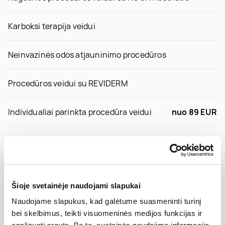
Karboksi terapija veidui
Neinvazinės odos atjauninimo procedūros
Procedūros veidui su REVIDERM
Individualiai parinkta procedūra veidui
nuo 89 EUR
NOON Aesthetics rūgštinė procedūra veidui
89 EUR
Karboksi terapija po plastinių veido operacijų 60
89 EUR
min.
Šioje svetainėje naudojami slapukai
Naudojame slapukus, kad galėtume suasmeninti turinį
REVIDERM Neuro sensitive - jautrios odos
bei skelbimus, teikti visuomeninės medijos funkcijas ir
100 EUR
procedūra