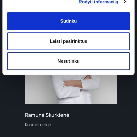
Rodyti informaciją
Sutinku
Leisti pasirinktus
Nesutinku
Ramunė Skurkienė
Kosmetologė