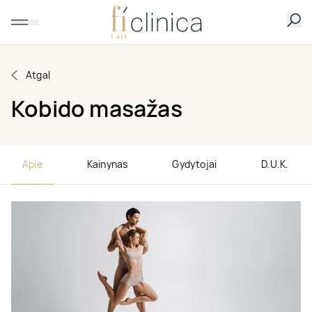
Atgal
Kobido masažas
Apie
Kainynas
Gydytojai
D.U.K.