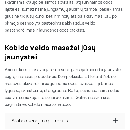
skatinama kraujo bei limfos apykaita, atjauninamos odos
ląstelės, sumažinama jungiamųjų audinių įtampa, pasiekiamas
gilus ne tik jūsų kūno, bet ir minčių atsipalaidavimas. Jau po
pirmojo seanso yra pastebimas akivaizdus veido
pastangrėjimas ir jaunesnės odos efektas.
Kobido veido masažai jūsų
jaunystei
Veido ir kūno masažai jau nuo seno garsėja kaip odai jaunystę
sugrąžinančios procedūros. Kompleksiškai atliekant Kobido
masažus akivaizdžiai pagerinama odos išvaizda – ji tampa
lygesnė, skaistesnė, stangresnė. Be to, suvienodinama odos
spalva, sumažėja maišeliai po akimis. Galima išskirti šias
pagrindines Kobido masažo naudas:
Stabdo senėjimo procesus