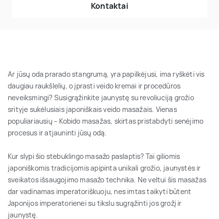
Kontaktai
Ar jūsų oda prarado stangrumą, yra papilkėjusi, ima ryškėti vis
daugiau raukšlelių, o įprasti veido kremai ir procedūros
neveiksmingi? Susigrąžinkite jaunystę su revoliuciją grožio
srityje sukėlusiais japoniškais veido masažais. Vienas
populiariausių – Kobido masažas, skirtas pristabdyti senėjimo
procesus ir atjauninti jūsų odą.
Kur slypi šio stebuklingo masažo paslaptis? Tai giliomis
japoniškomis tradicijomis apipinta unikali grožio, jaunystės ir
sveikatos išsaugojimo masažo technika. Ne veltui šis masažas
dar vadinamas imperatoriškuoju, nes imtas taikyti būtent
Japonijos imperatorienei su tikslu sugrąžinti jos grožį ir
jaunystę.