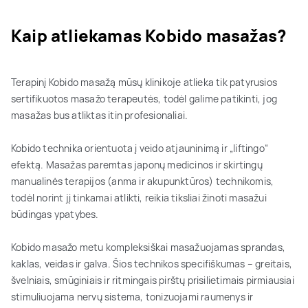
Kaip atliekamas Kobido masažas?
Terapinį Kobido masažą mūsų klinikoje atlieka tik patyrusios
sertifikuotos masažo terapeutės, todėl galime patikinti, jog
masažas bus atliktas itin profesionaliai.
Kobido technika orientuota į veido atjauninimą ir „liftingo“
efektą. Masažas paremtas japonų medicinos ir skirtingų
manualinės terapijos (anma ir akupunktūros) technikomis,
todėl norint jį tinkamai atlikti, reikia tiksliai žinoti masažui
būdingas ypatybes.
Kobido masažo metu kompleksiškai masažuojamas sprandas,
kaklas, veidas ir galva. Šios technikos specifiškumas – greitais,
švelniais, smūginiais ir ritmingais pirštų prisilietimais pirmiausiai
stimuliuojama nervų sistema, tonizuojami raumenys ir