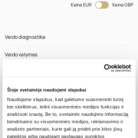
Kaina EUR
Kaina GBP
Veido diagnostika
Veido valymas
Veido masažai
Rūgštinės procedūros veidui su NOON Aesthetic
Šioje svetainėje naudojami slapukai
Naudojame slapukus, kad galėtume suasmeninti turinį
Karboksi terapija veidui
bei skelbimus, teikti visuomeninės medijos funkcijas ir
analizuoti srautą. Be to, svetainės naudojimo informaciją
bendriname su visuomeninės medijos, reklamavimo ir
Neinvazinės odos atjauninimo procedūros
analizės partneriais, kurie gali ją pridėti prie kitos jūsų
pateiktos arba naudojant paslaugas surinktos