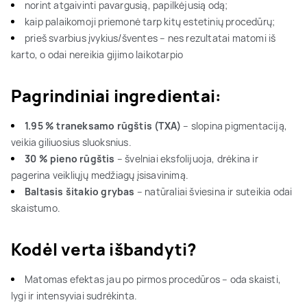
norint atgaivinti pavargusią, papilkėjusią odą;
kaip palaikomoji priemonė tarp kitų estetinių procedūrų;
prieš svarbius įvykius/šventes – nes rezultatai matomi iš
karto, o odai nereikia gijimo laikotarpio
Pagrindiniai ingredientai:
1.95 % traneksamo rūgštis (TXA)
– slopina pigmentaciją,
veikia giliuosius sluoksnius.
30 % pieno rūgštis
– švelniai eksfolijuoja, drėkina ir
pagerina veikliųjų medžiagų įsisavinimą.
Baltasis šitakio grybas
– natūraliai šviesina ir suteikia odai
skaistumo.
Kodėl verta išbandyti?
Matomas efektas jau po pirmos procedūros – oda skaisti,
lygi ir intensyviai sudrėkinta.