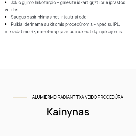
Jokio gijimo laikotarpio – galėsite iškart grįžti prie įprastos
veiklos.
Saugus pasirinkimas net ir jautriai odai.
Puikiai derinama su kitomis procedūromis – ypač su IPL,
mikradatinio RF, mezoterapija ar polinukleotidų injekcijomis.
ALUMIERMD RADIANT TXA VEIDO PROCEDŪRA
Kainynas