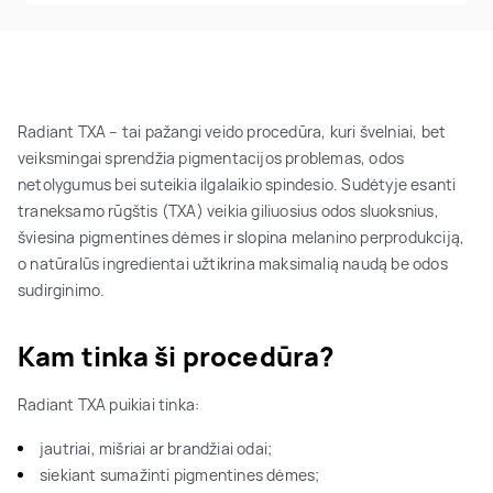
Radiant TXA – tai pažangi veido procedūra, kuri švelniai, bet
veiksmingai sprendžia pigmentacijos problemas, odos
netolygumus bei suteikia ilgalaikio spindesio. Sudėtyje esanti
traneksamo rūgštis (TXA) veikia giliuosius odos sluoksnius,
šviesina pigmentines dėmes ir slopina melanino perprodukciją,
o natūralūs ingredientai užtikrina maksimalią naudą be odos
sudirginimo.
Kam tinka ši procedūra?
Radiant TXA puikiai tinka:
jautriai, mišriai ar brandžiai odai;
siekiant sumažinti pigmentines dėmes;