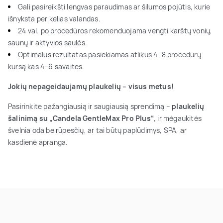
Gali pasireikšti lengvas paraudimas ar šilumos pojūtis, kurie
išnyksta per kelias valandas.
24 val. po procedūros rekomenduojama vengti karštų vonių,
saunų ir aktyvios saulės.
Optimalus rezultatas pasiekiamas atlikus 4–8 procedūrų
kursą kas 4–6 savaites.
Jokių nepageidaujamų plaukelių – visus metus!
Pasirinkite pažangiausią ir saugiausią sprendimą –
plaukelių
šalinimą su „Candela GentleMax Pro Plus“
, ir mėgaukitės
švelnia oda be rūpesčių, ar tai būtų paplūdimys, SPA, ar
kasdienė apranga.