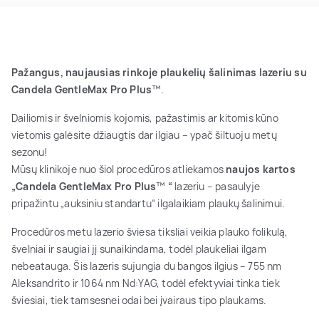
Pažangus, naujausias rinkoje plaukelių šalinimas lazeriu su
Candela GentleMax Pro Plus
™.
Dailiomis ir švelniomis kojomis, pažastimis ar kitomis kūno
vietomis galėsite džiaugtis dar ilgiau – ypač šiltuoju metų
sezonu!
Mūsų klinikoje nuo šiol procedūros atliekamos
naujos kartos
„Candela GentleMax Pro Plus
™
“
lazeriu – pasaulyje
pripažintu „auksiniu standartu“ ilgalaikiam plaukų šalinimui.
Procedūros metu lazerio šviesa tiksliai veikia plauko folikulą,
švelniai ir saugiai jį sunaikindama, todėl plaukeliai ilgam
nebeatauga. Šis lazeris sujungia du bangos ilgius – 755 nm
Aleksandrito ir 1064 nm Nd:YAG, todėl efektyviai tinka tiek
šviesiai, tiek tamsesnei odai bei įvairaus tipo plaukams.