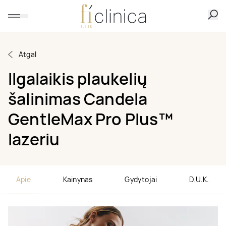
Atgal
Ilgalaikis plaukelių
šalinimas Candela
GentleMax Pro Plus™
lazeriu
Apie
Kainynas
Gydytojai
D.U.K.