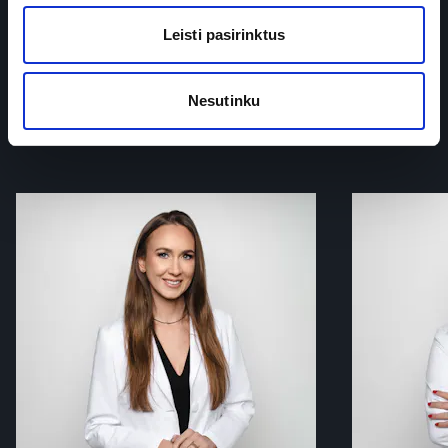
Leisti pasirinktus
ŠIOS SRITIES
Gydytojai ekspertai
Nesutinku