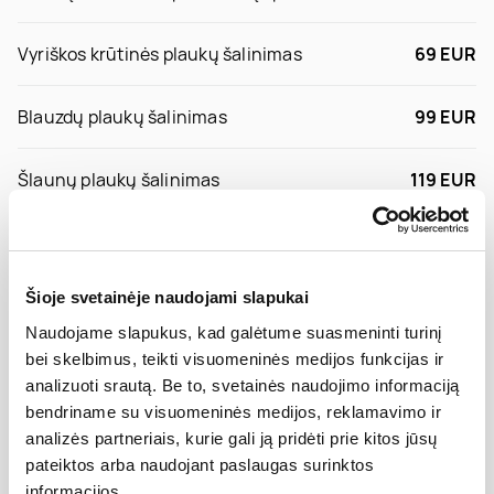
Vyriškos krūtinės plaukų šalinimas
69 EUR
Blauzdų plaukų šalinimas
99 EUR
Šlaunų plaukų šalinimas
119 EUR
Visų kojų plaukų šalinimas
197 EUR
Šioje svetainėje naudojami slapukai
Visų kojų ir pažastų plaukų šalinimas
250 EUR
Naudojame slapukus, kad galėtume suasmeninti turinį
bei skelbimus, teikti visuomeninės medijos funkcijas ir
Bikini zonos ir visų kojų plaukų šalinimas
250 EUR
analizuoti srautą. Be to, svetainės naudojimo informaciją
bendriname su visuomeninės medijos, reklamavimo ir
Sėdmenų plaukų šalinimas
45 EUR
analizės partneriais, kurie gali ją pridėti prie kitos jūsų
pateiktos arba naudojant paslaugas surinktos
informacijos.
Pečių juostos plaukų šalinimas
69 EUR