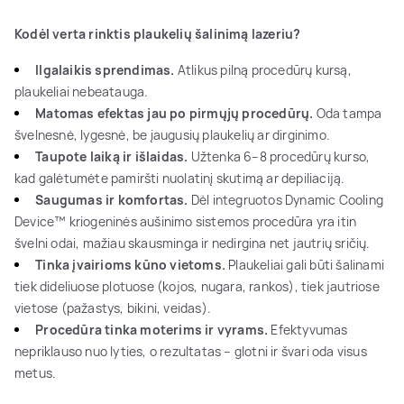
Kodėl verta rinktis plaukelių šalinimą lazeriu?
Ilgalaikis sprendimas.
Atlikus pilną procedūrų kursą,
plaukeliai nebeatauga.
Matomas efektas jau po pirmųjų procedūrų.
Oda tampa
švelnesnė, lygesnė, be įaugusių plaukelių ar dirginimo.
Taupote laiką ir išlaidas.
Užtenka 6–8 procedūrų kurso,
kad galėtumėte pamiršti nuolatinį skutimą ar depiliaciją.
Saugumas ir komfortas.
Dėl integruotos Dynamic Cooling
Device™ kriogeninės aušinimo sistemos procedūra yra itin
švelni odai, mažiau skausminga ir nedirgina net jautrių sričių.
Tinka įvairioms kūno vietoms.
Plaukeliai gali būti šalinami
tiek dideliuose plotuose (kojos, nugara, rankos), tiek jautriose
vietose (pažastys, bikini, veidas).
Procedūra tinka moterims ir vyrams.
Efektyvumas
nepriklauso nuo lyties, o rezultatas – glotni ir švari oda visus
metus.