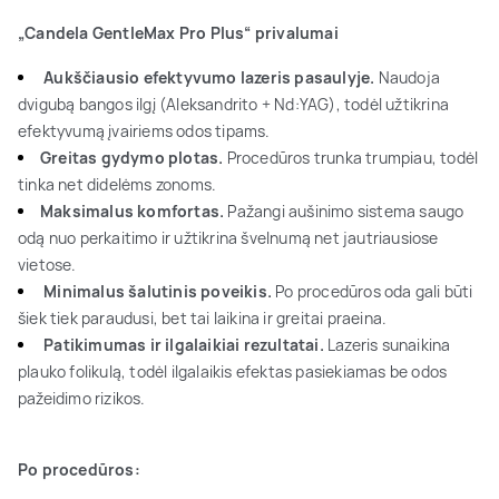
„Candela GentleMax Pro Plus“ privalumai
Aukščiausio efektyvumo lazeris pasaulyje.
Naudoja
dvigubą bangos ilgį (Aleksandrito + Nd:YAG), todėl užtikrina
efektyvumą įvairiems odos tipams.
Greitas gydymo plotas.
Procedūros trunka trumpiau, todėl
tinka net didelėms zonoms.
Maksimalus komfortas.
Pažangi aušinimo sistema saugo
odą nuo perkaitimo ir užtikrina švelnumą net jautriausiose
vietose.
Minimalus šalutinis poveikis.
Po procedūros oda gali būti
šiek tiek paraudusi, bet tai laikina ir greitai praeina.
Patikimumas ir ilgalaikiai rezultatai.
Lazeris sunaikina
plauko folikulą, todėl ilgalaikis efektas pasiekiamas be odos
pažeidimo rizikos.
Po procedūros: