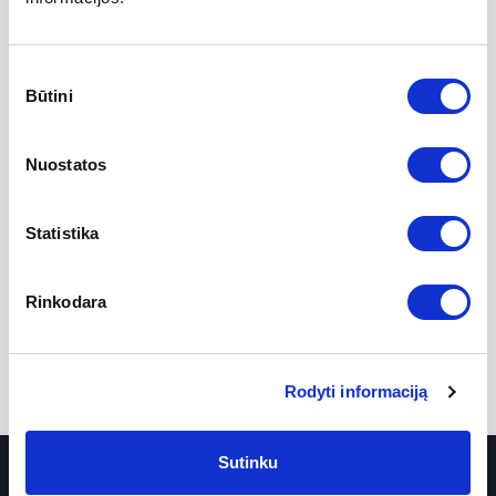
Nugaros plaukų šalinimas
129 EUR
Sutikimo
Būtini
pasirinkimas
Pilvo juostos plaukų šalinimas vyrams
69 EUR
Nuostatos
Moteriškos krūtinės plaukų šalinimas
25 EUR
Statistika
Viršutinės lūpos plaukų šalinimas
29 EUR
Rinkodara
Smakro ir viršutinės lūpos plaukų šalinimas
68 EUR
Rodyti informaciją
Sutinku