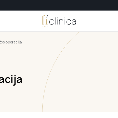
žos operacija
acija