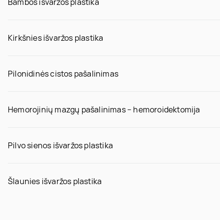
Bambos išvaržos plastika
Kirkšnies išvaržos plastika
Pilonidinės cistos pašalinimas
Hemorojinių mazgų pašalinimas – hemoroidektomija
Pilvo sienos išvaržos plastika
Šlaunies išvaržos plastika