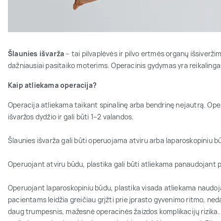
Šlaunies išvarža
– tai pilvaplėvės ir pilvo ertmės organų išsiveržim
dažniausiai pasitaiko moterims. Operacinis gydymas yra reikalingas
Kaip atliekama operacija?
Operacija atliekama taikant spinalinę arba bendrinę nejautrą. Ope
išvaržos dydžio ir gali būti 1–2 valandos.
Šlaunies išvarža gali būti operuojama atviru arba laparoskopiniu b
Operuojant atviru būdu, plastika gali būti atliekama panaudojant 
Operuojant laparoskopiniu būdu, plastika visada atliekama naudoja
pacientams leidžia greičiau grįžti prie įprasto gyvenimo ritmo, ned
daug trumpesnis, mažesnė operacinės žaizdos komplikacijų rizika. Pi