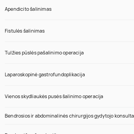
Apendicito šalinimas
Fistulės šalinimas
Tulžies pūslės pašalinimo operacija
Laparoskopinė gastrofundoplikacija
Vienos skydliaukės pusės šalinimo operacija
Bendrosios ir abdominalinės chirurgijos gydytojo konsulta