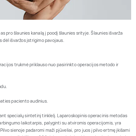
as pro šlaunies kanalą į poodį šlaunies srityje. Šlaunies išvarža
 dėl išvaržos įstrigimo pavojaus.
racijos trukmė priklauso nuo pasirinkto operacijos metodo ir
ūdu.
paties paciento audinius.
nt specialų sintetinį tinklelį. Laparoskopinis operacinis metodas
arbingumo laikotarpis, palyginti su atviromis operacijomis, yra
lvo sienoje padaromi maži pjūveliai, pro juos į pilvo ertmę įkišami