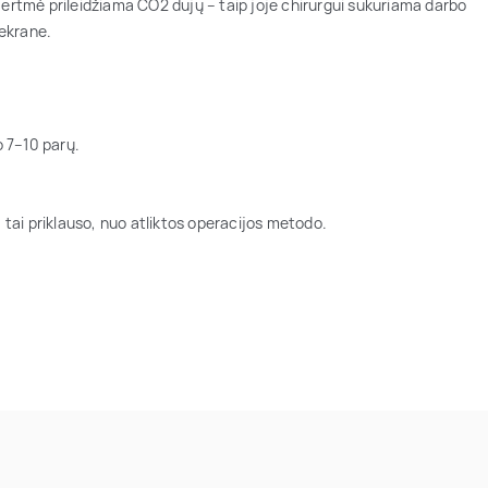
 ertmė prileidžiama CO2 dujų – taip joje chirurgui sukuriama darbo
 ekrane.
o 7–10 parų.
 – tai priklauso, nuo atliktos operacijos metodo.