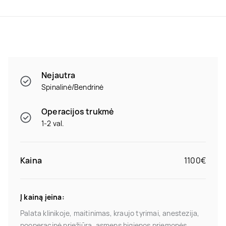
Nejautra
Spinalinė/Bendrinė
Operacijos trukmė
1-2 val.
Kaina
1100€
Į kainą įeina:
Palata klinikoje, maitinimas, kraujo tyrimai, anestezija,
pooperacinė priežiūra, asmens higienos priemonės,