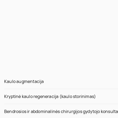
Kaulo augmentacija
Kryptinė kaulo regeneracija (kaulo storinimas)
Bendrosios ir abdominalinės chirurgijos gydytojo konsulta