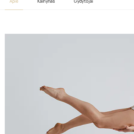
Apie
Kainynas
Gydytojai