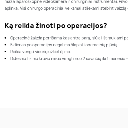
maža laparoskopinė videokamera ir chirurginiai instrumentai. Pilvo
aplinka. Visi chirurgo operaciniai veiksmai atliekami stebint vaizdą
Ką reikia žinoti po operacijos?
Operacinė žaizda perrišama kas antrą parą, siūlai ištraukiami p
5 dienas po operacijos negalima šlapinti operacinių pjūvių.
Reikia vengti vidurių užkietėjimo.
Didesnio fizinio krūvio reikia vengti nuo 2 savaičių iki 1 mėnesio