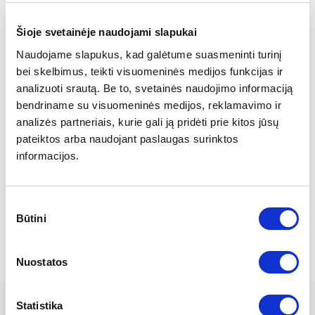
2018 m. Konferencija „Plaštakos ir rankos chirurgijos
naujienos“, Lietuva.
Šioje svetainėje naudojami slapukai
2017 m. POLYTECH „Madrid course in Breast Enhancement“,
Naudojame slapukus, kad galėtume suasmeninti turinį
Madridas, Ispanija.
bei skelbimus, teikti visuomeninės medijos funkcijas ir
2017 m. Konferencija „Komplikacijos plastinėje chirurgijoje“,
analizuoti srautą. Be to, svetainės naudojimo informaciją
Lietuva.
bendriname su visuomeninės medijos, reklamavimo ir
2017 m. Konferencija „Gydymo ir diagnostikos naujovės
analizės partneriais, kurie gali ją pridėti prie kitos jūsų
chirurgijoje“, Lietuva.
pateiktos arba naudojant paslaugas surinktos
2004 m. Rigshospital ligoninėje, Danija.
informacijos.
2002 m. Otto-von-Guericke ligoninėje, Vokietija.
2000 m. Park-Klinik ligoninėje, Vokietija.
1999 m. Gento universitete, Belgija.
Sutikimo
1996 m. Vilniaus Raudonojo Kryžiaus ligoninėje.
Būtini
pasirinkimas
Nuostatos
Statistika