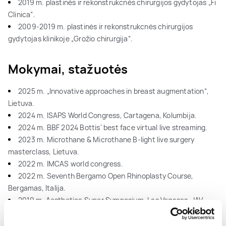
2019 m. plastinės ir rekonstrukcnės chirurgijos gydytojas „Fi
Clinica“.
2009-2019 m. plastinės ir rekonstrukcnės chirurgijos
gydytojas klinikoje „Grožio chirurgija“.
Mokymai, stažuotės
2025 m. „Innovative approaches in breast augmentation“,
Lietuva.
2024 m. ISAPS World Congress, Cartagena, Kolumbija.
2024 m. BBF 2024 Bottis' best face virtual live streaming.
2023 m. Microthane & Microthane B-light live surgery
masterclass, Lietuva.
2022 m. IMCAS world congress.
2022 m. Seventh Bergamo Open Rhinoplasty Course,
Bergamas, Italija.
2019 m. Aesthetica Super Symposium, Las Vegasas, JAV.
2019 m. Dallas Rhinoplasty Meeting, Dalasas, JAV.
2018 m. MotivaHybrid Masterclass, Lietuva.