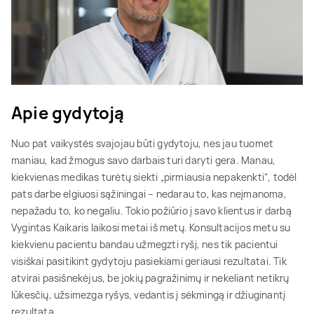
Apie gydytoją
Nuo pat vaikystės svajojau būti gydytoju, nes jau tuomet
maniau, kad žmogus savo darbais turi daryti gera. Manau,
kiekvienas medikas turėtų siekti „pirmiausia nepakenkti“, todėl
pats darbe elgiuosi sąžiningai – nedarau to, kas neįmanoma,
nepažadu to, ko negaliu. Tokio požiūrio į savo klientus ir darbą
Vygintas Kaikaris laikosi metai iš metų. Konsultacijos metu su
kiekvienu pacientu bandau užmegzti ryšį, nes tik pacientui
visiškai pasitikint gydytoju pasiekiami geriausi rezultatai. Tik
atvirai pasišnekėjus, be jokių pagražinimų ir nekeliant netikrų
lūkesčių, užsimezga ryšys, vedantis į sėkmingą ir džiuginantį
rezultatą.