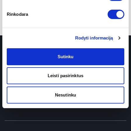
Registracija
Rinkodara
Kontaktai
Rodyti informaciją
Sutinku
Leisti pasirinktus
Prenumeruokite naujienlaiškį
Nesutinku