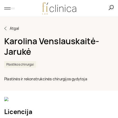
Atgal
Karolina Venslauskaitė-
Jarukė
Plastikos chirurgai
Plastinės ir rekonstrukcinės chirurgijos gydytoja
Licencija