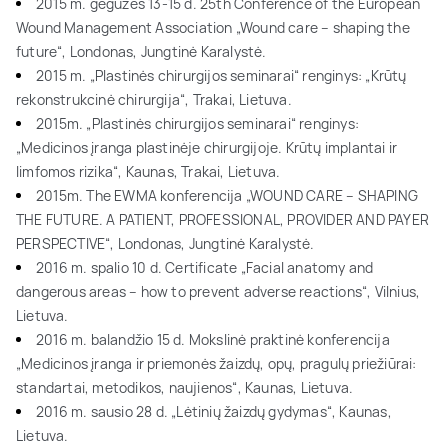
2015 m. gegužės 13-15 d. 25th Conference of the European
Wound Management Association „Wound care – shaping the
future“, Londonas, Jungtinė Karalystė.
2015 m. „Plastinės chirurgijos seminarai“ renginys: „Krūtų
rekonstrukcinė chirurgija“, Trakai, Lietuva.
2015m. „Plastinės chirurgijos seminarai“ renginys:
„Medicinos įranga plastinėje chirurgijoje. Krūtų implantai ir
limfomos rizika“, Kaunas, Trakai, Lietuva.
2015m. The EWMA konferencija „WOUND CARE – SHAPING
THE FUTURE. A PATIENT, PROFESSIONAL, PROVIDER AND PAYER
PERSPECTIVE“, Londonas, Jungtinė Karalystė.
2016 m. spalio 10 d. Certificate „Facial anatomy and
dangerous areas – how to prevent adverse reactions“, Vilnius,
Lietuva.
2016 m. balandžio 15 d. Mokslinė praktinė konferencija
„Medicinos įranga ir priemonės žaizdų, opų, pragulų priežiūrai:
standartai, metodikos, naujienos“, Kaunas, Lietuva.
2016 m. sausio 28 d. „Lėtinių žaizdų gydymas“, Kaunas,
Lietuva.