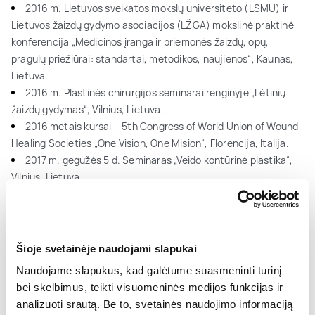
2016 m. Lietuvos sveikatos mokslų universiteto (LSMU) ir
Lietuvos žaizdų gydymo asociacijos (LŽGA) mokslinė praktinė
konferencija „Medicinos įranga ir priemonės žaizdų, opų,
pragulų priežiūrai: standartai, metodikos, naujienos“, Kaunas,
Lietuva.
2016 m. Plastinės chirurgijos seminarai renginyje „Lėtinių
žaizdų gydymas“, Vilnius, Lietuva.
2016 metais kursai – 5th Congress of World Union of Wound
Healing Societies „One Vision, One Mision“, Florencija, Italija.
2017 m. gegužės 5 d. Seminaras „Veido kontūrinė plastika“,
Vilnius, Lietuva.
2017 m. balandžio 21 d. Mokslinė praktinė konferencija
„Žaizdų priežiūros praktika“, Klaipėda, Lietuva.
2017 m. sausio 25 d. Allergan Medical Institute Conference
„Vistabel usage for face rejuvenation“, Vilnius, Lietuva.
Šioje svetainėje naudojami slapukai
2017m. „Šiuolaikinė kosmetinė chirurgija: krūtų implantai ir
Naudojame slapukus, kad galėtume suasmeninti turinį
veido injekcijos“, Druskininkai, Lietuva.
bei skelbimus, teikti visuomeninės medijos funkcijas ir
2017 m. „Veido kontūrinė plastika“, Vilnius, Lietuva.
analizuoti srautą. Be to, svetainės naudojimo informaciją
2018 m. spalio 11 d. Seminaras „VISTABEL CLINICAL DATA.