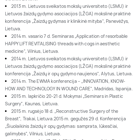
2013 m. Lietuvos sveikatos mokslų universiteto (LSMU) ir
Lietuvos žaizdų gydymo asociacijos (LŽGA) mokslinė praktinė
konferencija „Žaizdų gydymas ir klinikinė mityba“, Panevėžys,
Lietuva.
2014 m. vasario 7 d. Seminaras „Application of resorbable
HAPPY LIFT REVITALISING threads with cogs in aesthetic
medicine“, Vilnius, Lietuva.
2014 m. Lietuvos sveikatos mokslų universiteto (LSMU) ir
Lietuvos žaizdų gydymo asociacijos (LŽGA) mokslinė praktinė
konferencija „Žaizdų ir opų gydymo naujienos“, Alytus, Lietuva.
2014 m. The EWMA konferencija – „INNOVATION, KNOW-
HOW AND TECHNOLOGY IN WOUND CARE“, Madridas, Ispanija.
2015 m. lapkričio 20-21 d. Mokymai „Seminars in Plastic
Surgery“, Kaunas, Lietuva.
2015 m. rugsėjo 18 d. „Reconstructive Surgery of the
Breast“, Trakai, Lietuva.
2015 m. gegužės 29 d. Konferencija
„Šiuolaikinis žaizdų ir opų gydymas: samprata, lūkesčiai,
galimybės“, Vilnius, Lietuva.