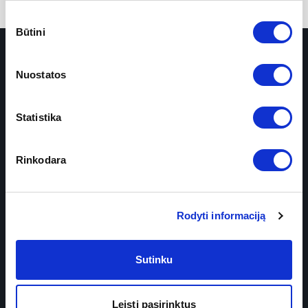
Sutikimo
Būtini
pasirinkimas
Nuostatos
Statistika
Prenumeruokite naujienlaiškį
Rinkodara
Rodyti informaciją
Sutinku
PASLAUGOS
Plastinė chirurgija
Leisti pasirinktus