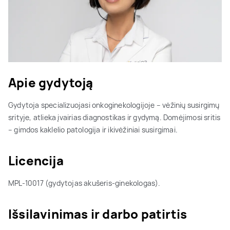
Apie gydytoją
Gydytoja specializuojasi onkoginekologijoje – vėžinių susirgimų
srityje, atlieka įvairias diagnostikas ir gydymą. Domėjimosi sritis
– gimdos kaklelio patologija ir ikivėžiniai susirgimai.
Licencija
MPL-10017 (gydytojas akušeris-ginekologas).
Išsilavinimas ir darbo patirtis