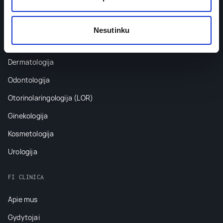
Ortopedija
Bariatrija
Nesutinku
Bendroji chirurgija
Dermatologija
Odontologija
Otorinolaringologija (LOR)
Ginekologija
Kosmetologija
Urologija
FI CLINICA
Apie mus
Gydytojai