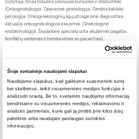
Gydytoja žinias tobulino įvairiuose kursuose ir stažuotėse
(Onkoginekologija. Operacinė ginekologija. Gimdos kaklelio
patologija. Onkoginekologinių ligų ultragarsinė diagnostika.
Aktualūs onkoginekologijos klausimai. Ginekologinė
endokrinologija. Šiuolaikinė specializuota akušerinė pagalba.
Konfliktų valdymas ir bendravimas su pacientais).
Asociacijos
Lietuvos Akušerių ginekologų draugijos narė.
Šioje svetainėje naudojami slapukai
Naudojame slapukus, kad galėtume suasmeninti turinį
bei skelbimus, teikti visuomeninės medijos funkcijas ir
analizuoti srautą. Be to, svetainės naudojimo informaciją
bendriname su visuomeninės medijos, reklamavimo ir
analizės partneriais, kurie gali ją pridėti prie kitos jūsų
Registracija
pateiktos arba naudojant paslaugas surinktos
informacijos.
Kontaktai